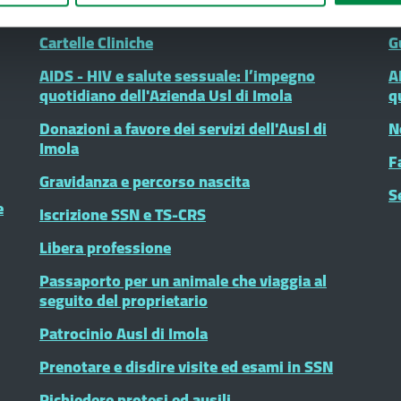
autistici (ASD)
P
Cartelle Cliniche
G
AIDS - HIV e salute sessuale: l’impegno
A
quotidiano dell'Azienda Usl di Imola
q
Donazioni a favore dei servizi dell'Ausl di
N
Imola
F
Gravidanza e percorso nascita
S
e
Iscrizione SSN e TS-CRS
Libera professione
Passaporto per un animale che viaggia al
seguito del proprietario
Patrocinio Ausl di Imola
Prenotare e disdire visite ed esami in SSN
Richiedere protesi ed ausili