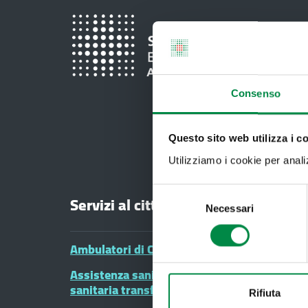
Consenso
Questo sito web utilizza i c
Utilizziamo i cookie per analizz
Selezione
Servizi al cittadino
Necessari
del
consenso
Ambulatori di Continuità Assistenziale e CA
Assistenza sanitaria all'estero - Assistenza
sanitaria transfrontaliera
Rifiuta