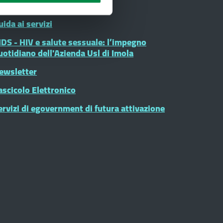
rogetto sole
uida ai servizi
IDS - HIV e salute sessuale: l’impegno
uotidiano dell'Azienda Usl di Imola
ewsletter
ascicolo Elettronico
ervizi di egovernment di futura attivazione