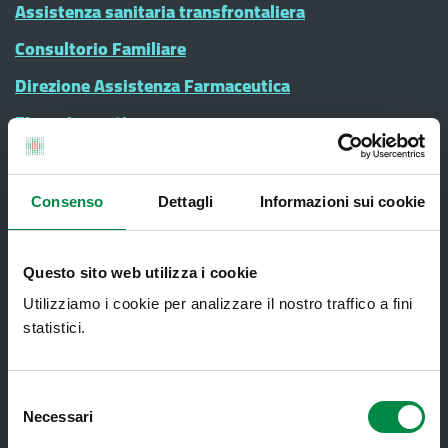
Assistenza sanitaria transfrontaliera
Consultorio Familiare
Direzione Assistenza Farmaceutica
Finanziamenti
Lauree Professioni Sanitarie
Medici e Pediatri di Famiglia
Consenso
Dettagli
Informazioni sui cookie
Nucleo di Cure Primarie (NCP)
Punto Unico di Accesso integrato
Questo sito web utilizza i cookie
sanitario e sociale (PUA)
Utilizziamo i cookie per analizzare il nostro traffico a fini
Ritiro Referti
statistici.
Sanità Pubblica
Screening oncologici
Selezione
Necessari
del
SPID - Sistema Pubblico di Identità
consenso