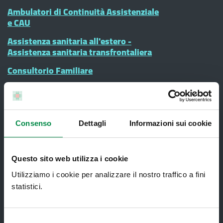
Ambulatori di Continuità Assistenziale
e CAU
Assistenza sanitaria all'estero -
Assistenza sanitaria transfrontaliera
Consultorio Familiare
Direzione Assistenza Farmaceutica
Finanziamenti
Lauree Professioni Sanitarie
Consenso
Dettagli
Informazioni sui cookie
Medici e Pediatri di Famiglia
Nucleo di Cure Primarie (NCP)
Questo sito web utilizza i cookie
Utilizziamo i cookie per analizzare il nostro traffico a fini
Punto Unico di Accesso integrato
statistici.
sanitario e sociale (PUA)
Ritiro Referti
Selezione