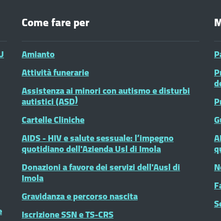
Come fare per
M
U
Amianto
P
Attività funerarie
P
d
Assistenza ai minori con autismo e disturbi
autistici (ASD)
P
Cartelle Cliniche
G
AIDS - HIV e salute sessuale: l’impegno
A
quotidiano dell'Azienda Usl di Imola
q
Donazioni a favore dei servizi dell'Ausl di
N
Imola
F
Gravidanza e percorso nascita
S
e
Iscrizione SSN e TS-CRS