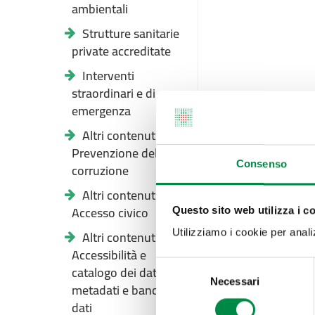
ambientali
Strutture sanitarie
private accreditate
Interventi
straordinari e di
emergenza
Altri contenuti -
Prevenzione della
Consenso
corruzione
Altri contenuti -
Accesso civico
Questo sito web utilizza i c
Altri contenuti -
Utilizziamo i cookie per analizz
Accessibilità e
Selezione
catalogo dei dati,
Necessari
del
metadati e banche
consenso
dati