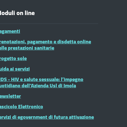
oduli on line
agamenti
renotazioni, pagamento e disdetta online
elle prestazioni sanitarie
rogetto sole
uida ai servizi
IDS - HIV e salute sessuale: l’impegno
uotidiano dell'Azienda Usl di Imola
ewsletter
ascicolo Elettronico
ervizi di egovernment di futura attivazione