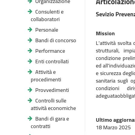
Articolazione
Organizzazione
Consulenti e
Sevizio Preven
collaboratori
Personale
Mission
Bandi di concorso
L'attività svolta
strutturali, imp
Performance
condizione preli
Enti controllati
ed all'individuaz
Attività e
e sicurezza degli
procedimenti
sanitaria sugli 
condizioni di
Provvedimenti
adeguataobbligato
Controlli sulle
attività economiche
Bandi di gara e
Ultimo aggiorna
contratti
18 Marzo 2025