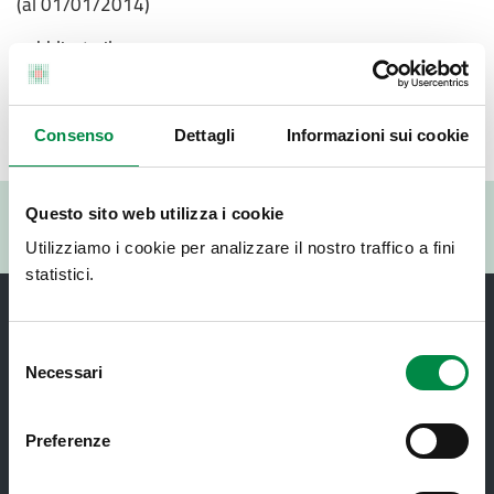
(al 01/01/2014)
pubblicato il
30 ottobre 2014
Ultimo aggiornamento
24 gennaio 2017
Consenso
Dettagli
Informazioni sui cookie
Valuta questo sito:
Questo sito web utilizza i cookie
RISPONDI AL QUESTIONARIO
Utilizziamo i cookie per analizzare il nostro traffico a fini
statistici.
Selezione
Necessari
del
consenso
Preferenze
Recapiti e contatti