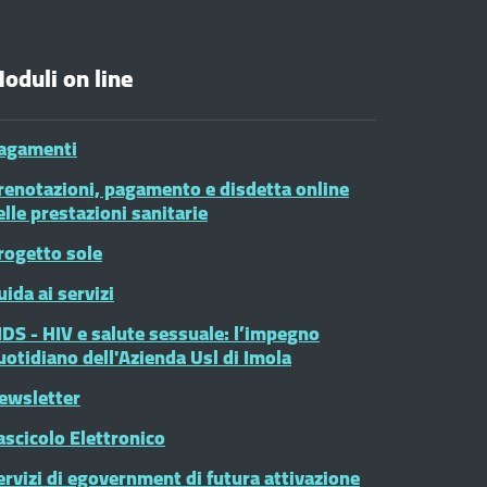
oduli on line
agamenti
renotazioni, pagamento e disdetta online
elle prestazioni sanitarie
rogetto sole
uida ai servizi
IDS - HIV e salute sessuale: l’impegno
uotidiano dell'Azienda Usl di Imola
ewsletter
ascicolo Elettronico
ervizi di egovernment di futura attivazione