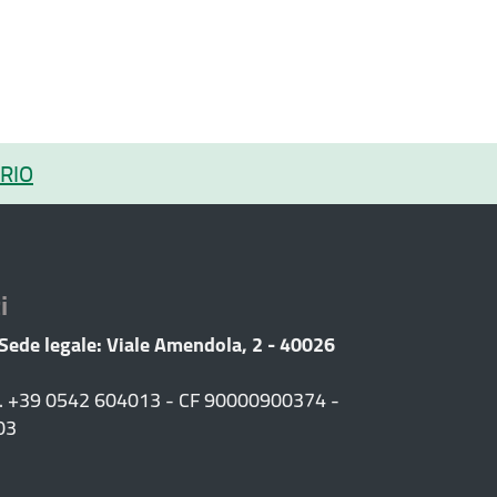
RIO
i
 Sede legale: Viale Amendola, 2 - 40026
F. +39 0542 604013 - CF 90000900374 -
03