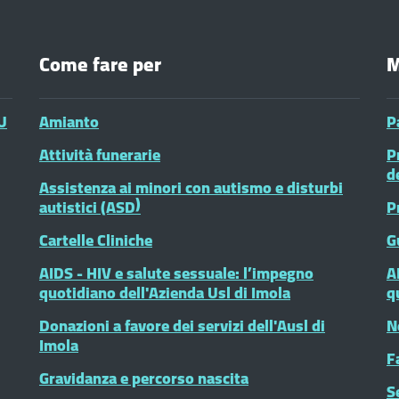
Come fare per
M
U
Amianto
P
Attività funerarie
P
d
Assistenza ai minori con autismo e disturbi
autistici (ASD)
P
Cartelle Cliniche
G
AIDS - HIV e salute sessuale: l’impegno
A
quotidiano dell'Azienda Usl di Imola
q
Donazioni a favore dei servizi dell'Ausl di
N
Imola
F
Gravidanza e percorso nascita
S