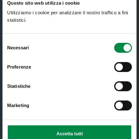
Questo sito web utilizza i cookie
Utilizziamo i cookie per analizzare il nostro traffico a fini
Recapiti e contatti
statistici.
Azienda USL di Imola - Sede legale: Viale Amendola, 2
- 40026 Imola
T. +39 0542 604111 - F. +39 0542 604013 - CF
Selezione
90000900374 - Partita IVA 00705271203
Necessari
del
consenso
Preferenze
Servizi al cittadino
Statistiche
Ambulatori di Continuità Assistenziale
e CAU
Marketing
Assistenza sanitaria all'estero -
Assistenza sanitaria transfrontaliera
Consultorio Familiare
Accetta tutti