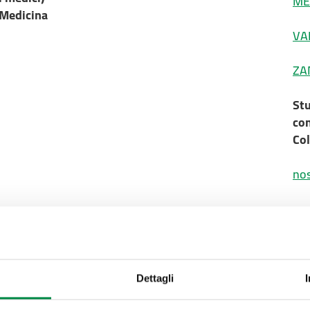
ME
- Medicina
VA
ZA
Stu
con
Col
nos
Dettagli