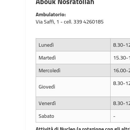
Abouk Nosratollah
Ambulatorio:
Via Saffi, 1 - cell. 339 4260185
Lunedì
8.30-1
Martedì
15.30-
Mercoledì
16.00-
8.30-1
Giovedì
Venerdì
8.30-1
Sabato
-
Attività di Nucleo (a rotazione con gli altr