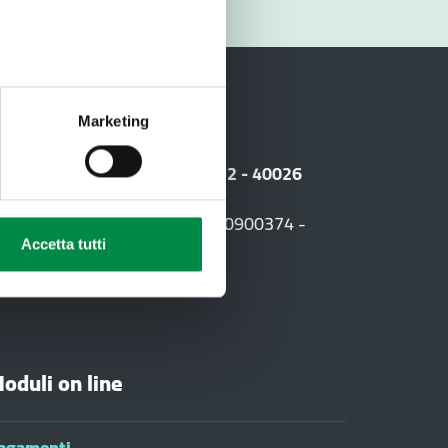
RIO
Marketing
i
 Sede legale: Viale Amendola, 2 - 40026
F. +39 0542 604013 - CF 90000900374 -
03
Accetta tutti
oduli on line
agamenti