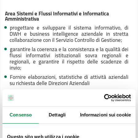
Area Sistemi e Flussi Informativi e Informatica
Amministrativa
progettare e sviluppare il sistema informativo, di
DWH e business intelligence aziendale in stretta
collaborazione con il Servizio Controllo di Gestione;
garantire la coerenza e la consistenza e la qualità dei
flussi informativi istituzionali sovra regionali e
regionali, e garantire il rispetto delle scadenze di
invio;
Fornire elaborazioni, statistiche di attività aziendali
su richiesta delle Direzioni Aziendali
Gestire il sistema informativo Amministrativo
aziendale;
garantire la sicurezza e l’integrità delle banche dati
aziendali in collaborazione con Area Informatica
Consenso
Dettagli
Informazioni sui cookie
Sanitaria e Infrastruttura e di rete;
progettare e governare lo sviluppo di strumenti
informatici, in maniera tale da ottimizzare gli assetti
Questo sito web utilizza i cookie