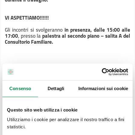
VI ASPETTIAMO!!!!!!
Gli incontri si svolgeranno
in presenza, dalle 15:00 alle
17:00
, presso la
palestra al secondo piano – salita A del
Consultorio Familiare.
Consenso
Dettagli
Informazioni sui cookie
Incontri 2026:
27 gennaio
Questo sito web utilizza i cookie
9 febbraio
9 marzo
Utilizziamo i cookie per analizzare il nostro traffico a fini
13 aprile
statistici.
11 maggio