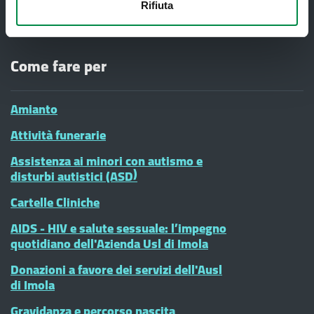
#diciamoNo alla Violenza contro le
Rifiuta
donne - CENTRI ANTIVIOLENZA
Come fare per
Amianto
Attività funerarie
Assistenza ai minori con autismo e
disturbi autistici (ASD)
Cartelle Cliniche
AIDS - HIV e salute sessuale: l’impegno
quotidiano dell'Azienda Usl di Imola
Donazioni a favore dei servizi dell'Ausl
di Imola
Gravidanza e percorso nascita