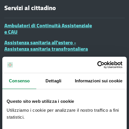
Servizi al cittadino
Ambulatori di Continuità Assistenziale
e CAU
Assistenza sanitaria all'estero -
Assistenza sanitaria transfrontaliera
Consultorio Familiare
Direzione Assistenza Farmaceutica
Finanziamenti
Consenso
Dettagli
Informazioni sui cookie
Lauree Professioni Sanitarie
Medici e Pediatri di Famiglia
Questo sito web utilizza i cookie
Utilizziamo i cookie per analizzare il nostro traffico a fini
Nucleo di Cure Primarie (NCP)
statistici.
Punto Unico di Accesso integrato