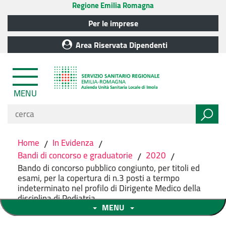
Regione Emilia Romagna
Per le imprese
Area Riservata Dipendenti
MENU
Home
/
In Evidenza
/
Bandi di concorso e graduatorie
/
2020
/
Bando di concorso pubblico congiunto, per titoli ed
esami, per la copertura di n.3 posti a termpo
indeterminato nel profilo di Dirigente Medico della
disciplina di Pediatria
MENU