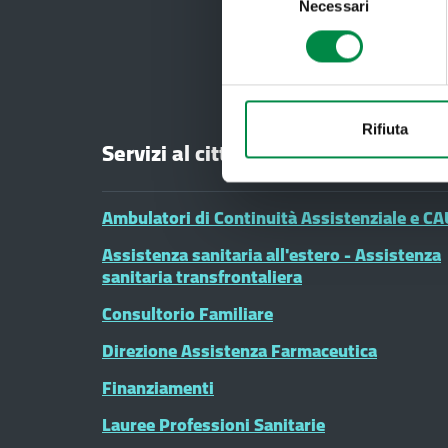
Necessari
del
consenso
Rifiuta
Servizi al cittadino
Ambulatori di Continuità Assistenziale e CA
Assistenza sanitaria all'estero - Assistenza
sanitaria transfrontaliera
Consultorio Familiare
Direzione Assistenza Farmaceutica
Finanziamenti
Lauree Professioni Sanitarie