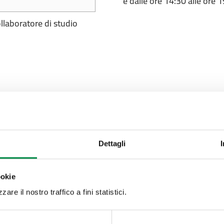
e dalle ore 14:30 alle ore 
llaboratore di studio
Valuta questo sito:
RISPONDI AL QUESTIONA
Dettagli
Recapiti e contatt
ookie
Azienda USL di Imola -
are il nostro traffico a fini statistici.
Imola
T. +39 0542 604111 - 