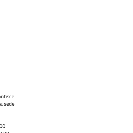
antisce
la sede
:00