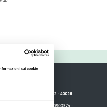
19:00
RIO
Informazioni sui cookie
i
 Sede legale: Viale Amendola, 2 - 40026
F. +39 0542 604013 - CF 90000900374 -