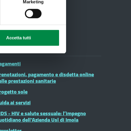
Marketing
03
Accetta tutti
oduli on line
agamenti
renotazioni, pagamento e disdetta online
elle prestazioni sanitarie
rogetto sole
uida ai servizi
IDS - HIV e salute sessuale: l’impegno
uotidiano dell'Azienda Usl di Imola
ewsletter