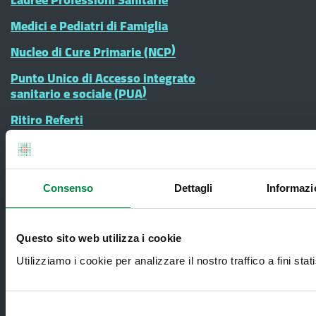
Medici e Pediatri di Famiglia
Nucleo di Cure Primarie (NCP)
Punto Unico di Accesso integrato
sanitario e sociale (PUA)
Ritiro Referti
Sanità Pubblica
Screening oncologici
Consenso
Dettagli
Informazi
SPID - Sistema Pubblico di Identità
Digitale
Sportello Unico Distrettuale
Questo sito web utilizza i cookie
Tessera Sanitaria-Carta Regionale dei
Utilizziamo i cookie per analizzare il nostro traffico a fini stati
Servizi
Ticket ed esenzioni
Selezione