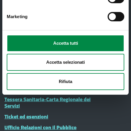
Nucleo di Cure Primarie (NCP)
Marketing
Punto Unico di Accesso integrato
sanitario e sociale (PUA)
Ritiro Referti
Accetta tutti
Sanità Pubblica
Screening oncologici
Accetta selezionati
SPID - Sistema Pubblico di Identità
Digitale
Rifiuta
Sportello Unico Distrettuale
Tessera Sanitaria-Carta Regionale dei
Servizi
Ticket ed esenzioni
Ufficio Relazioni con il Pubblico