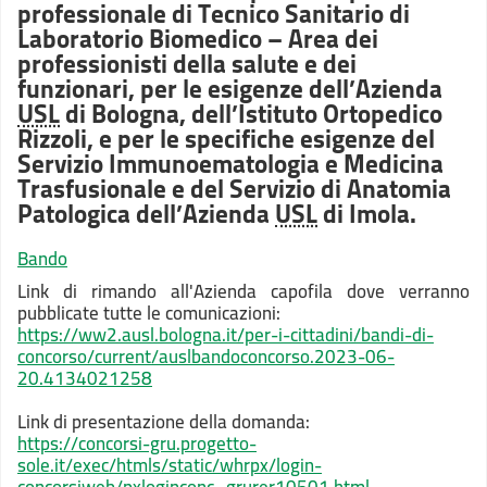
professionale di Tecnico Sanitario di
Laboratorio Biomedico – Area dei
professionisti della salute e dei
funzionari, per le esigenze dell’Azienda
USL
di Bologna, dell’Istituto Ortopedico
Rizzoli, e per le specifiche esigenze del
Servizio Immunoematologia e Medicina
Trasfusionale e del Servizio di Anatomia
Patologica dell’Azienda
USL
di Imola.
Bando
Link di rimando all'Azienda capofila dove verranno
pubblicate tutte le comunicazioni:
https://ww2.ausl.bologna.it/per-i-cittadini/bandi-di-
concorso/current/auslbandoconcorso.2023-06-
20.4134021258
Link di presentazione della domanda:
https://concorsi-gru.progetto-
sole.it/exec/htmls/static/whrpx/login-