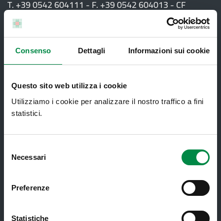
T. +39 0542 604111 - F. +39 0542 604013 - CF
90000900374 - Partita IVA 00705271203
Consenso
Dettagli
Informazioni sui cookie
Servizi al cittadino
Ambulatori di Continuità Assistenziale
Questo sito web utilizza i cookie
e CAU
Utilizziamo i cookie per analizzare il nostro traffico a fini
statistici.
Assistenza sanitaria all'estero -
Assistenza sanitaria transfrontaliera
Consultorio Familiare
Selezione
Necessari
del
Direzione Assistenza Farmaceutica
consenso
Finanziamenti
Preferenze
Lauree Professioni Sanitarie
Medici e Pediatri di Famiglia
Statistiche