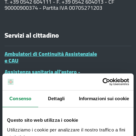
T. +39 0542 604111 - F. +39 0542 604013 - CF
90000900374 - Partita IVA 00705271203
Servizi al cittadino
Ambulatori di Continuità Assistenziale
e CAU
Assistenza sanitaria all'estero -
Assistenza sanitaria transfrontaliera
Consultorio Familiare
Direzione Assistenza Farmaceutica
Consenso
Dettagli
Informazioni sui cookie
Finanziamenti
Questo sito web utilizza i cookie
Lauree Professioni Sanitarie
Utilizziamo i cookie per analizzare il nostro traffico a fini
Medici e Pediatri di Famiglia