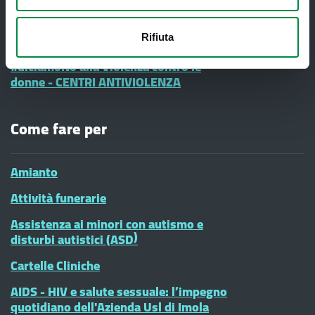
Informazione e Comunicazione
Vaccinazioni Infanzia
Rifiuta
#diciamoNo alla Violenza contro le
donne - CENTRI ANTIVIOLENZA
Come fare per
Amianto
Attività funerarie
Assistenza ai minori con autismo e
disturbi autistici (ASD)
Cartelle Cliniche
AIDS - HIV e salute sessuale: l’impegno
quotidiano dell'Azienda Usl di Imola