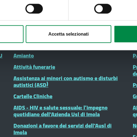
Come fare per
M
Accetta selezionati
U
Amianto
P
Attività funerarie
P
d
Assistenza ai minori con autismo e disturbi
autistici (ASD)
P
Cartelle Cliniche
G
AIDS - HIV e salute sessuale: l’impegno
A
quotidiano dell'Azienda Usl di Imola
q
Donazioni a favore dei servizi dell'Ausl di
N
Imola
F