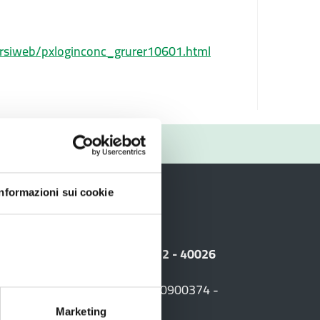
corsiweb/pxloginconc_grurer10601.html
RIO
Informazioni sui cookie
i
 Sede legale: Viale Amendola, 2 - 40026
F. +39 0542 604013 - CF 90000900374 -
03
Marketing