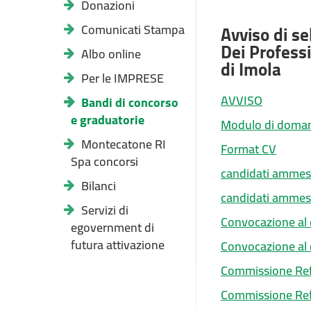
Donazioni
Comunicati Stampa
Avviso di se
Dei Professi
Albo online
di Imola
Per le IMPRESE
AVVISO
Bandi di concorso
e graduatorie
Modulo di doma
Montecatone RI
Format CV
Spa concorsi
candidati ammess
Bilanci
candidati ammess
Servizi di
Convocazione al 
egovernment di
futura attivazione
Convocazione al 
Commissione Refe
Commissione Refe