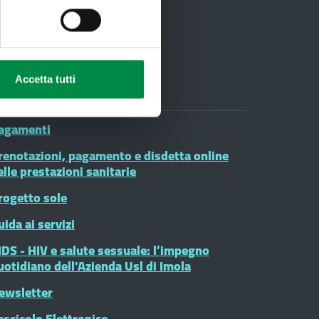
oduli on line
Accetta tutti
agamenti
renotazioni, pagamento e disdetta online
elle prestazioni sanitarie
rogetto sole
uida ai servizi
IDS - HIV e salute sessuale: l’impegno
uotidiano dell'Azienda Usl di Imola
ewsletter
ascicolo Elettronico