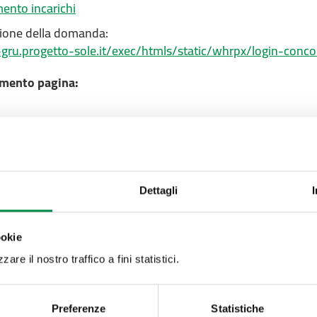
ento incarichi
zione della domanda:
-gru.progetto-sole.it/exec/htmls/static/whrpx/login-con
mento pagina:
Valuta questo sito:
RISPONDI AL QUESTIONA
Dettagli
Recapiti e contatt
ookie
Azienda USL di Imola -
are il nostro traffico a fini statistici.
Imola
T. +39 0542 604111 - 
Partita IVA 007052712
Preferenze
Statistiche