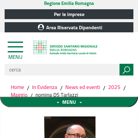
Regione Emilia Romagna
Per le imprese
Area Riservata Dipendenti
MENU
Home
/
In Evidenza
/
News ed eventi
/
2025
/
Maggio
/
nomina DS Tarlazzi
MENU