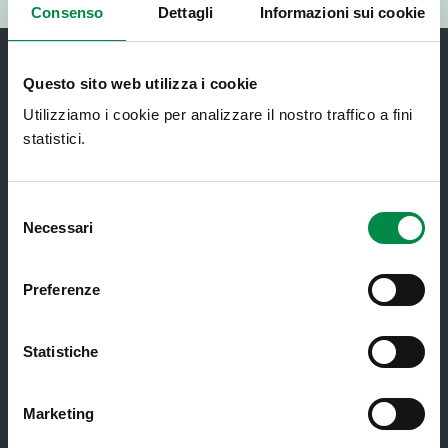
RISPONDI AL QUESTIONARIO
Consenso
Dettagli
Informazioni sui cookie
Questo sito web utilizza i cookie
Utilizziamo i cookie per analizzare il nostro traffico a fini
statistici.
Recapiti e contatti
Selezione
Necessari
Azienda USL di Imola - Sede legale: Viale Amendola, 2
del
- 40026 Imola
consenso
T. +39 0542 604111 - F. +39 0542 604013 - CF
90000900374 - Partita IVA 00705271203
Preferenze
Statistiche
Servizi al cittadino
Marketing