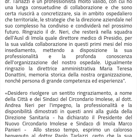
dr. Tarlazzi è un professionista molto valido, con cui ho
una lunga consuetudine di collaborazione e che sono
certa riuscirà a concretizzare, sia in ambito ospedaliero
che territoriale, le strategie che la direzione aziendale nel
suo complesso ha condiviso e condividerà nel prossimo
futuro. Ringrazio il dr. Neri, che resterà nella squadra
dell'Ausl di Imola quale direttore medico di Presidio, per
la sua valida collaborazione in questi primi mesi del mio
insediamento, mettendo a disposizione la sua
professionalità e la profonda conoscenza
dell'organizzazione del nostro ospedale. Ugualmente
ringrazio la direttrice amministrativa Maria Teresa
Donattini, memoria storica della nostra organizzazione,
nonché persona di grande competenza ed esperienza".
«Desidero rivolgere un sentito ringraziamento, a nome
della Città e dei Sindaci del Circondario Imolese, al dott.
Andrea Neri per l'impegno, la professionalità e la
disponibilità dimostrati in questi anni alla guida della
Direzione Sanitaria - ha dichiarato il Presidente del
Nuovo Circondario Imolese e Sindaco di Imola Marco
Panieri - Allo stesso tempo, esprimo un caloroso
benvenuto al dottor Paolo Tarlazzi, certo che la sua