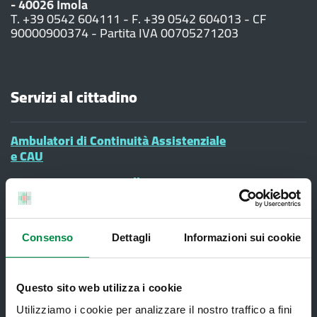
- 40026 Imola
T. +39 0542 604111 - F. +39 0542 604013 - CF
90000900374 - Partita IVA 00705271203
Servizi al cittadino
Ambulatori di Continuità Assistenziale
e CAU
Assistenza sanitaria all'estero -
Assistenza sanitaria transfrontaliera
Consultorio Familiare
Consenso
Dettagli
Informazioni sui cookie
Direzione Assistenza Farmaceutica
Finanziamenti
Questo sito web utilizza i cookie
Lauree Professioni Sanitarie
Utilizziamo i cookie per analizzare il nostro traffico a fini