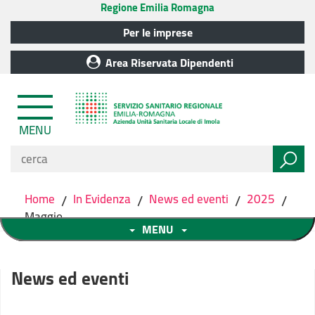
Regione Emilia Romagna
Per le imprese
Area Riservata Dipendenti
MENU
Home
/
In Evidenza
/
News ed eventi
/
2025
/
Maggio
MENU
News ed eventi