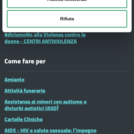
Ufficio Relazioni con il Pubblico
Informazione e Comunicazione
Rifiuta
Vaccinazioni Infanzia
#diciamoNo alla Violenza contro le
donne - CENTRI ANTIVIOLENZA
Come fare per
Amianto
Attività funerarie
Assistenza ai minori con autismo e
disturbi autistici (ASD)
Cartelle Cliniche
AIDS - HIV e salute sessuale: l’impegno