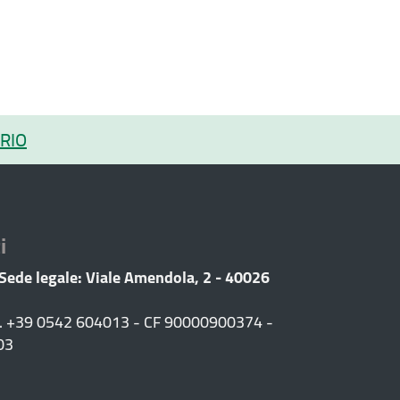
RIO
i
 Sede legale: Viale Amendola, 2 - 40026
F. +39 0542 604013 - CF 90000900374 -
03