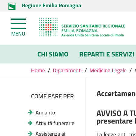
Regione Emilia Romagna
MENU
CHI SIAMO
REPARTI E SERVIZI
/
/
/
Home
Dipartimenti
Medicina Legale
Accertament
COME FARE PER
AVVISO A TU
Amianto
presentare l
Attività funerarie
Assistenza ai
La legge anti cr