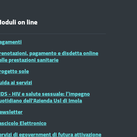
oduli on line
agamenti
renotazioni, pagamento e disdetta online
elle prestazioni sanitarie
rogetto sole
uida ai servizi
IDS - HIV e salute sessuale: l’impegno
uotidiano dell'Azienda Usl di Imola
ewsletter
ascicolo Elettronico
ervizi di egovernment di futura attivazione