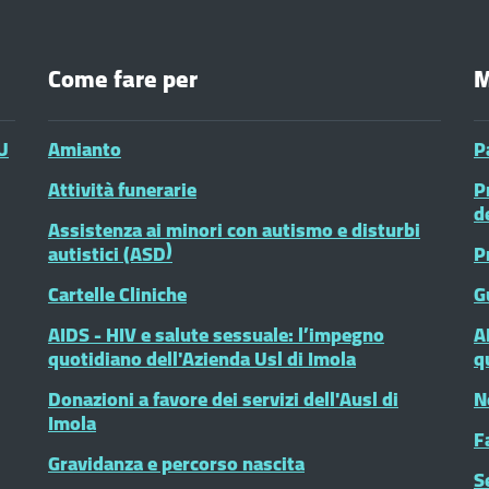
Come fare per
M
U
Amianto
P
Attività funerarie
P
d
Assistenza ai minori con autismo e disturbi
autistici (ASD)
P
Cartelle Cliniche
G
AIDS - HIV e salute sessuale: l’impegno
A
quotidiano dell'Azienda Usl di Imola
q
Donazioni a favore dei servizi dell'Ausl di
N
Imola
F
Gravidanza e percorso nascita
S