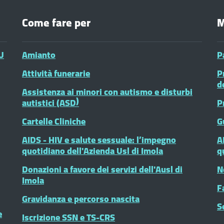
Come fare per
M
U
Amianto
P
Attività funerarie
P
d
Assistenza ai minori con autismo e disturbi
autistici (ASD)
P
Cartelle Cliniche
G
AIDS - HIV e salute sessuale: l’impegno
A
quotidiano dell'Azienda Usl di Imola
q
Donazioni a favore dei servizi dell'Ausl di
N
Imola
F
Gravidanza e percorso nascita
S
e
Iscrizione SSN e TS-CRS