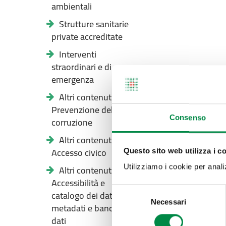
ambientali
Strutture sanitarie
private accreditate
Interventi
straordinari e di
emergenza
Altri contenuti -
Prevenzione della
Consenso
corruzione
Altri contenuti -
Accesso civico
Questo sito web utilizza i c
Altri contenuti -
Utilizziamo i cookie per analizz
Accessibilità e
Selezione
catalogo dei dati,
Necessari
del
metadati e banche
consenso
dati