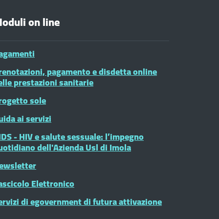
oduli on line
agamenti
renotazioni, pagamento e disdetta online
elle prestazioni sanitarie
rogetto sole
uida ai servizi
IDS - HIV e salute sessuale: l’impegno
uotidiano dell'Azienda Usl di Imola
ewsletter
ascicolo Elettronico
ervizi di egovernment di futura attivazione