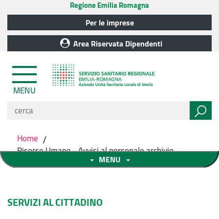
Regione Emilia Romagna
Per le imprese
Area Riservata Dipendenti
MENU
Home
/
Risorse Umane - Avvisi al personale archivio
MENU
SERVIZI AL CITTADINO