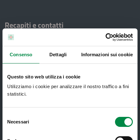
Recapiti e contatti
Azienda USL di Imola - Sede legale: Viale Amendola, 2
- 40026 Imola
T. +39 0542 604111 - F. +39 0542 604013 - CF
90000900374 - Partita IVA 00705271203
Consenso
Dettagli
Informazioni sui cookie
Questo sito web utilizza i cookie
Servizi al cittadino
Utilizziamo i cookie per analizzare il nostro traffico a fini
statistici.
Ambulatori di Continuità Assistenziale
e CAU
Selezione
Assistenza sanitaria all'estero -
Necessari
del
Assistenza sanitaria transfrontaliera
consenso
Consultorio Familiare