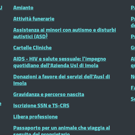
U
Amianto
P
Attività funerarie
P
d
Assistenza ai minori con autismo e disturbi
autistici (ASD)
P
Cartelle Cliniche
G
AIDS - HIV e salute sessuale: l’impegno
A
quotidiano dell'Azienda Usl di Imola
q
Donazioni a favore dei servizi dell'Ausl di
N
Imola
F
Gravidanza e percorso nascita
S
e
Iscrizione SSN e TS-CRS
Libera professione
Passaporto per un animale che viaggia al
seguito del proprietario