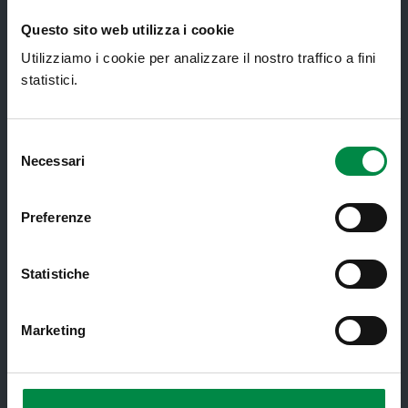
Consultorio Familiare
Questo sito web utilizza i cookie
Direzione Assistenza Farmaceutica
Utilizziamo i cookie per analizzare il nostro traffico a fini
Finanziamenti
statistici.
Lauree Professioni Sanitarie
Selezione
Medici e Pediatri di Famiglia
Necessari
del
Nucleo di Cure Primarie (NCP)
consenso
Punto Unico di Accesso integrato
Preferenze
sanitario e sociale (PUA)
Ritiro Referti
Statistiche
Sanità Pubblica
Marketing
Screening oncologici
SPID - Sistema Pubblico di Identità
Digitale