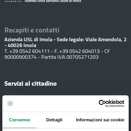
Recapiti e contatti
Azienda USL di Imola - Sede legale: Viale Amendola, 2
- 40026 Imola
T. +39 0542 604111 - F. +39 0542 604013 - CF
90000900374 - Partita IVA 00705271203
Servizi al cittadino
Ambulatori di Continuità Assistenziale
e CAU
Assistenza sanitaria all'estero -
Consenso
Dettagli
Informazioni sui cookie
Assistenza sanitaria transfrontaliera