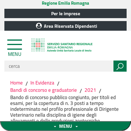
Regione Emilia Romagna
Per le imprese
Area Riservata Dipendenti
MENU
Home
/
In Evidenza
/
Bandi di concorso e graduatorie
/
2021
/
Bando di concorso pubblico congiunto, per titoli ed
esami, per la copertura di n. 3 posti a tempo
indeterminato nel profilo professionale di Dirigente
Veterinario nella disciplina di igiene degli
allevamenti e delle produzioni zootecniche.
MENU