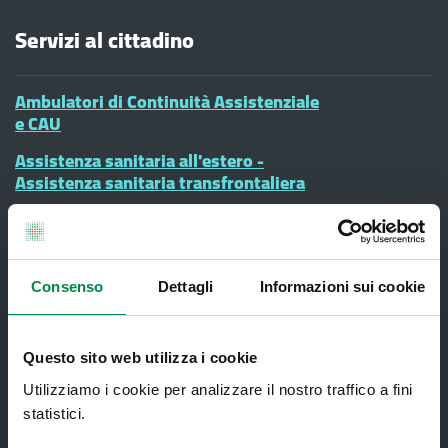
Servizi al cittadino
Ambulatori di Continuità Assistenziale
e CAU
Assistenza sanitaria all'estero -
Assistenza sanitaria transfrontaliera
Consultorio Familiare
Direzione Assistenza Farmaceutica
Finanziamenti
Consenso
Dettagli
Informazioni sui cookie
Lauree Professioni Sanitarie
Questo sito web utilizza i cookie
Medici e Pediatri di Famiglia
Utilizziamo i cookie per analizzare il nostro traffico a fini
Nucleo di Cure Primarie (NCP)
statistici.
Punto Unico di Accesso integrato