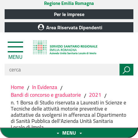
Regione Emilia Romagna
Per le imprese
Area Riservata Dipendenti
MENU
Home
/
In Evidenza
/
Bandi di concorso e graduatorie
/
2021
/
n. 1 Borsa di Studio riservata a Laureati in Scienze e
Tecniche delle attività motorie preventive e
adattative da svolgersi in afferenza al Dipartimento
di Sanità Pubblica dell'Azienda Unità Sanitaria
Locale di Imola
MENU