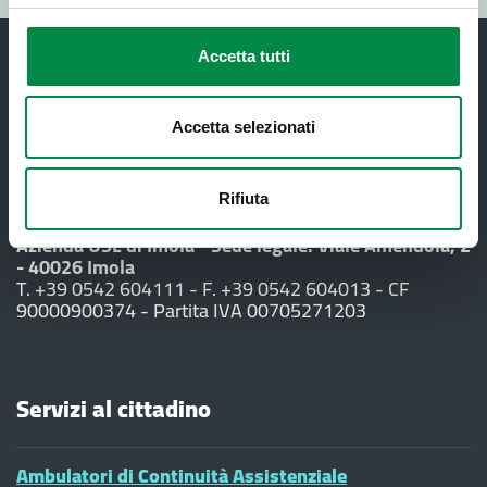
Accetta tutti
Accetta selezionati
Recapiti e contatti
Rifiuta
Azienda USL di Imola - Sede legale: Viale Amendola, 2
- 40026 Imola
T. +39 0542 604111 - F. +39 0542 604013 - CF
90000900374 - Partita IVA 00705271203
Servizi al cittadino
Ambulatori di Continuità Assistenziale