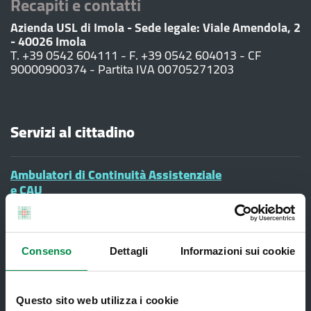
Recapiti e contatti
Azienda USL di Imola - Sede legale: Viale Amendola, 2
- 40026 Imola
T. +39 0542 604111 - F. +39 0542 604013 - CF
90000900374 - Partita IVA 00705271203
Servizi al cittadino
Ambulatori di Continuità Assistenziale
e CAU
Assistenza sanitaria all'estero -
Assistenza sanitaria transfrontaliera
Consultorio Familiare
Consenso
Dettagli
Informazioni sui cookie
Direzione Assistenza Farmaceutica
Questo sito web utilizza i cookie
Finanziamenti