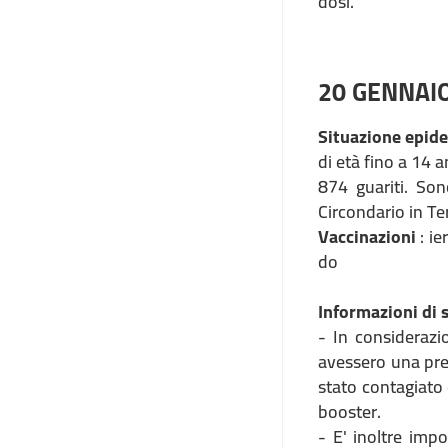
dosi.
20 GENNAI
Situazione epid
di età fino a 14 a
874 guariti. Son
Circondario in Te
Vaccinazioni
: ie
do
Informazioni di s
- In considerazi
avessero una pre
stato contagiato
booster.
- E' inoltre imp