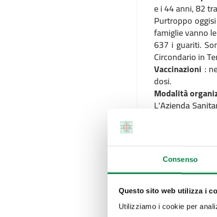
e i 44 anni, 82 tr
Purtroppo oggisi
famiglie vanno le
637 i guariti. So
Circondario in Te
Vaccinazioni
: ne
dosi.
Modalità organi
L'Azienda Sanita
gg dalla seconda
Si invitano i ci
prenotare diretta
In questi giorni 
Consenso
numero dei tampo
Sintesi dati setti
Questo sito web utilizza i c
Utilizziamo i cookie per analizz
22-23-24 G