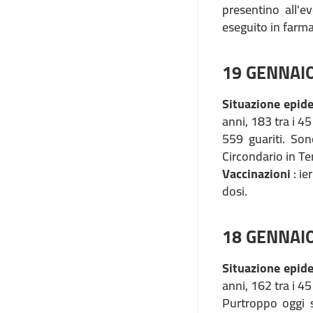
presentino all'
eseguito in farm
19 GENNAI
Situazione epid
anni, 183 tra i 45
559 guariti. Son
Circondario in Te
Vaccinazioni
: ie
dosi.
18 GENNAI
Situazione epid
anni, 162 tra i 45
Purtroppo oggi s