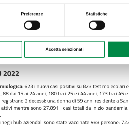
emiologica
: i casi registrati negli ultimi 3 giorni sono st
Preferenze
Statistiche
refertati: 431 di età fino a 14 anni, 216 dai 15 ai 24 anni, 507
 in poi.
Sono 6245 i casi attivi mentre sono 29.635 i casi totali d
rapia Intensiva.
egli hub aziendali sono state vaccinate 2942 persone neg
Accetta selezionati
37 prime dosi.
O 2022
emiologica
: 623 i nuovi casi positivi su 823 test molecolari e
, 88 dai 15 ai 24 anni, 180 tra i 25 e i 44 anni, 173 tra i 45 e
 registrano 2 decessi: una donna di 59 anni residente a San
attivi mentre sono 27.891 i casi totali da inizio pandemia.
.
rinegli hub aziendali sono state vaccinate 988 persone: 72