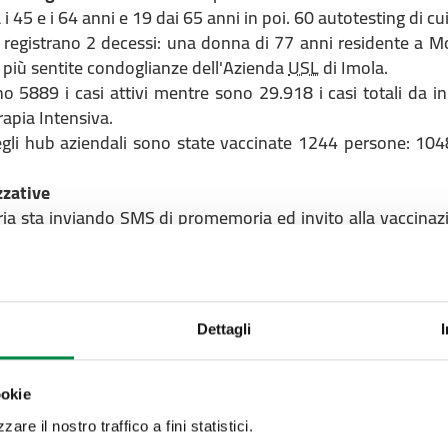
a i 45 e i 64 anni e 19 dai 65 anni in poi. 60 autotesting di cu
 registrano 2 decessi: una donna di 77 anni residente a 
 più sentite condoglianze dell'Azienda
USL
di Imola.
no 5889 i casi attivi mentre sono 29.918 i casi totali da i
rapia Intensiva.
gli hub aziendali sono state vaccinate 1244 persone: 104
zzative
ria sta inviando SMS di promemoria ed invito alla vaccinazi
 dose e che non hanno ancora prenotato o effettuato la ter
ttadini che hanno effettuato il tampone di diagnosi pres
mente nella stessa farmacia il tampone di controllo per l’usc
è stata ampliata la struttura del drive through dell’ospedale
Dettagli
ni eseguibili nella giornata
manali
(1.15 MB)
ookie
are il nostro traffico a fini statistici.
ENNAIO 2022