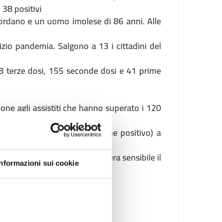
i 38 positivi
Mordano e un uomo imolese di 86 anni. Alle
nizio pandemia. Salgono a 13 i cittadini del
8 terze dosi, 155 seconde dosi e 41 prime
one agli assistiti che hanno superato i 120
za dose
so una farmacia (primo tampone positivo) a
ita dall’isolamento.
 nuovo per aumentare in maniera sensibile il
Informazioni sui cookie