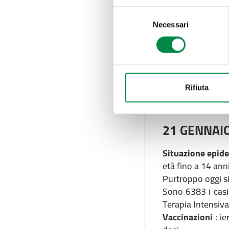
Selezione
Situazione epid
Necessari
del
antigenici rapidi 
consenso
e 140 dai 65 anni
1882 i guariti. 
Circondario in Te
Vaccinazioni
: n
Rifiuta
seconde dosi e 2
21 GENNAI
Situazione epid
età fino a 14 anni
Purtroppo oggi si
Sono 6383 i casi 
Terapia Intensiva
Vaccinazioni
: ie