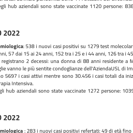
egli hub aziendali sono state vaccinate 1120 persone: 83
O 2022
emiologica
: 538 i nuovi casi positivi su 1279 test molecolari
nni, 57 dai 15 ai 24 anni, 152 tra i 25 e i 44 anni, 126 tra i 4
 registrano 2 decessi: una donna di 88 anni residente a 
glie vanno le più sentite condoglianze dell'AziendaUSL di Im
no 5697 i casi attivi mentre sono 30.456 i casi totali da in
rapia Intensiva.
gli hub aziendali sono state vaccinate 1272 persone: 103
O 2022
emiologica
: 283 i nuovi casi positivi refertati: 49 di età fin