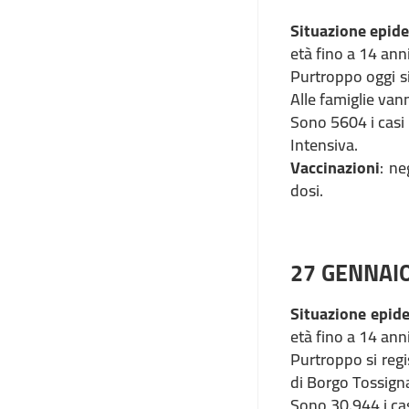
Situazione epid
età fino a 14 anni
Purtroppo oggi si
Alle famiglie van
Sono 5604 i casi 
Intensiva.
Vaccinazioni
: ne
dosi.
27 GENNAI
Situazione epid
età fino a 14 anni
Purtroppo si regi
di Borgo Tossigna
Sono 30.944 i cas