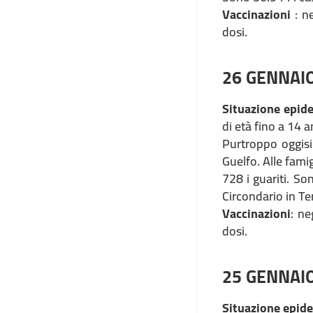
Vaccinazioni
: n
dosi.
26 GENNAI
Situazione epid
di età fino a 14 a
Purtroppo oggisi
Guelfo. Alle fami
728 i guariti. So
Circondario in Te
Vaccinazioni
: ne
dosi.
25 GENNAI
Situazione epid