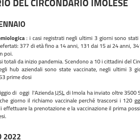
IO DEL CIRCONDARIO IMOLESE
GENNAIO
emiologica
: i casi registrati negli ultimi 3 giorni sono st
refertati: 377 di età fino a 14 anni, 131 dai 15 ai 24 anni, 341
n poi.
i totali da inizio pandemia. Scendono a 10 i cittadini del Ci
gli hub aziendali sono state vaccinate, negli ultimi 3 g
53 prime dosi
ggio di oggi l'Azienda
USL
di Imola ha inviato oltre 3500 
che giorno il richiamo vaccinale perché trascorsi i 120 
i effettuare la prenotazione e la vaccinazione il prima poss
si.
O 2022