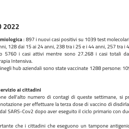
O 2022
emiologica
: 897 i nuovi casi positivi su 1039 test molecolari
nni, 128 dai 15 ai 24 anni, 238 tra i 25 e i 44 anni, 257 tra i 
o 5760 i casi attivi mentre sono 27.268 i casi totali da
rapia Intensiva.
rinegli hub aziendali sono state vaccinate 1288 persone: 1
ervizio ai cittadini
one dell'alto numero di contagi di queste settimane, si pre
notazione per effettuare la terza dose di vaccino di disdir
 dal SARS-Cov2 dopo aver eseguito il ciclo primario con du
ortante che i cittadini che eseguono un tampone antigeni