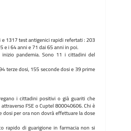
 e 1317 test antigenici rapidi refertati : 203
45 e i 64 anni e 71 dai 65 anni in poi.
 inizio pandemia. Sono 11 i cittadini del
094 terze dosi, 155 seconde dosi e 39 prime
gano i cittadini positivi o già guariti che
la attraverso FSE o Cuptel 800040606. Chi è
e dosi per ora non dovrà effettuare la dose
co rapido di guarigione in farmacia non si