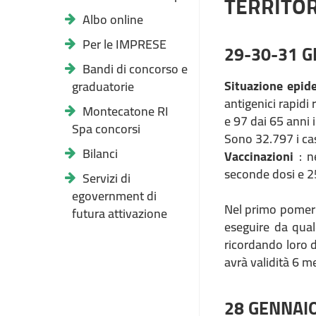
TERRITOR
Albo online
Per le IMPRESE
29-30-31 
Bandi di concorso e
Situazione epid
graduatorie
antigenici rapidi 
Montecatone RI
e 97 dai 65 anni i
Spa concorsi
Sono 32.797 i cas
Bilanci
Vaccinazioni
: ne
seconde dosi e 2
Servizi di
egovernment di
Nel primo pomeri
futura attivazione
eseguire da qual
ricordando loro d
avrà validità 6 me
28 GENNAI