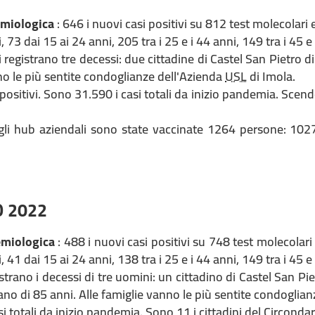
emiologica
: 646 i nuovi casi positivi su 812 test molecolari e
, 73 dai 15 ai 24 anni, 205 tra i 25 e i 44 anni, 149 tra i 45 e
 registrano tre decessi: due cittadine di Castel San Pietro d
no le più sentite condoglianze dell'Azienda
USL
di Imola.
positivi. Sono 31.590 i casi totali da inizio pandemia. Scendo
gli hub aziendali sono state vaccinate 1264 persone: 102
O 2022
emiologica
: 488 i nuovi casi positivi su 748 test molecolari 
, 41 dai 15 ai 24 anni, 138 tra i 25 e i 44 anni, 149 tra i 45 e
strano i decessi di tre uomini: un cittadino di Castel San Pi
no di 85 anni. Alle famiglie vanno le più sentite condoglia
i totali da inizio pandemia. Sono 11 i cittadini del Circondar