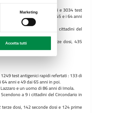
ati 1744 su 2802 test molecolari e 3034 test
Marketing
 tra i 25 e i 44 anni, 450 tra i 45 e i 64 anni
a inizio pandemia. Sono 12 i cittadini del
li ultimi 3 giorni : 2270 terze dosi, 435
Accetta tutti
 1249 test antigenici rapidi refertati : 133 di
 i 64 anni e 49 dai 65 anni in poi.
 Lazzaro e un uomo di 86 anni di Imola.
 Scendono a 9 i cittadini del Circondario in
2 terze dosi, 142 seconde dosi e 124 prime