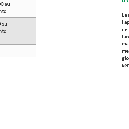
OR
00 su
nto
La 
l'a
0 su
nei
nto
lu
ma
me
gi
ve