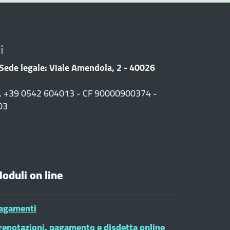
i
 Sede legale: Viale Amendola, 2 - 40026
F. +39 0542 604013 - CF 90000900374 -
03
oduli on line
agamenti
renotazioni, pagamento e disdetta online