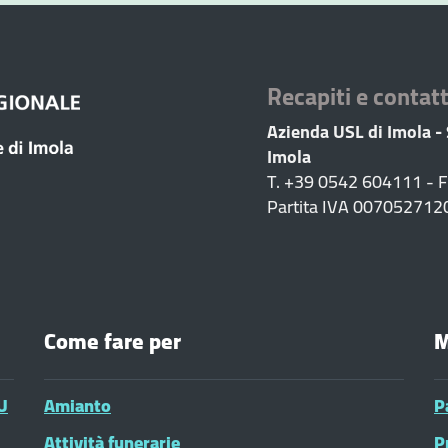
Recapiti e contatt
Azienda USL di Imola -
Imola
T. +39 0542 604111 - 
Partita IVA 007052712
Come fare per
M
U
Amianto
P
Attività funerarie
P