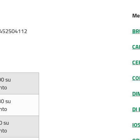
Med
 3452504112
BR
CA
CE
CO
00 su
nto
DI
30 su
nto
DI
0 su
IO
nto