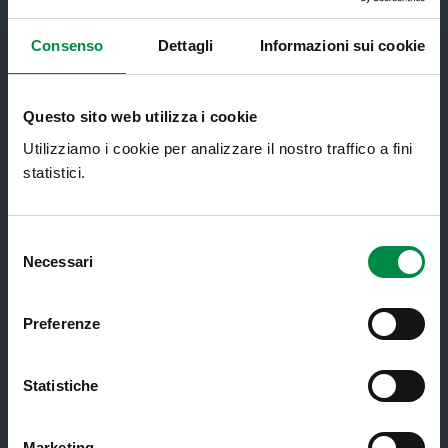
Servizi al cittadino
Consenso
Dettagli
Informazioni sui cookie
Ambulatori di Continuità Assistenziale
e CAU
Questo sito web utilizza i cookie
Assistenza sanitaria all'estero -
Assistenza sanitaria transfrontaliera
Utilizziamo i cookie per analizzare il nostro traffico a fini
statistici.
Consultorio Familiare
Direzione Assistenza Farmaceutica
Selezione
Finanziamenti
Necessari
del
Lauree Professioni Sanitarie
consenso
Preferenze
Medici e Pediatri di Famiglia
Nucleo di Cure Primarie (NCP)
Statistiche
Punto Unico di Accesso integrato
sanitario e sociale (PUA)
Marketing