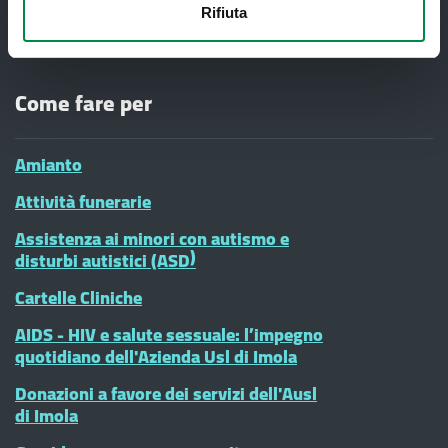
#diciamoNo alla Violenza contro le
Rifiuta
donne - CENTRI ANTIVIOLENZA
Come fare per
Amianto
Attività funerarie
Assistenza ai minori con autismo e
disturbi autistici (ASD)
Cartelle Cliniche
AIDS - HIV e salute sessuale: l’impegno
quotidiano dell'Azienda Usl di Imola
Donazioni a favore dei servizi dell'Ausl
di Imola