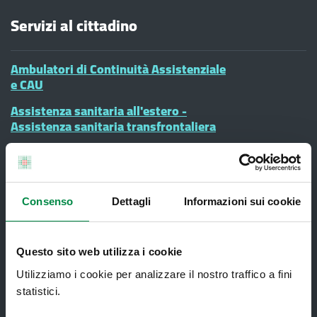
Servizi al cittadino
Ambulatori di Continuità Assistenziale
e CAU
Assistenza sanitaria all'estero -
Assistenza sanitaria transfrontaliera
Consultorio Familiare
Direzione Assistenza Farmaceutica
Finanziamenti
Consenso
Dettagli
Informazioni sui cookie
Lauree Professioni Sanitarie
Medici e Pediatri di Famiglia
Questo sito web utilizza i cookie
Utilizziamo i cookie per analizzare il nostro traffico a fini
Nucleo di Cure Primarie (NCP)
statistici.
Punto Unico di Accesso integrato