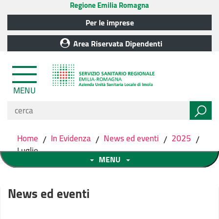
Regione Emilia Romagna
Per le imprese
Area Riservata Dipendenti
MENU
Home
/
In Evidenza
/
News ed eventi
/
2025
/
Luglio
MENU
News ed eventi