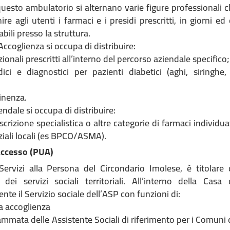
uesto ambulatorio si alternano varie figure professionali c
re agli utenti i farmaci e i presidi prescritti, in giorni ed 
abili presso la struttura.
Accoglienza si occupa di distribuire:
izionali prescritti all’interno del percorso aziendale specifico;
dici e diagnostici per pazienti diabetici (aghi, siringhe,
tinenza.
iendale si occupa di distribuire:
scrizione specialistica o altre categorie di farmaci individua
ziali locali (es BPCO/ASMA).
Accesso (PUA)
ervizi alla Persona del Circondario Imolese, è titolare 
 dei servizi sociali territoriali. All’interno della Casa 
nte il Servizio sociale dell’ASP con funzioni di:
ma accoglienza
mmata delle Assistente Sociali di riferimento per i Comuni 