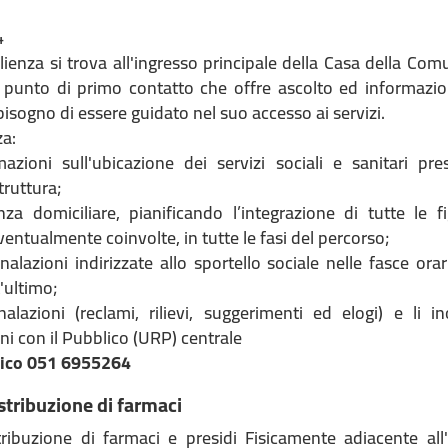
4
lienza si trova all'ingresso principale della Casa della Com
il punto di primo contatto che offre ascolto ed informazio
bisogno di essere guidato nel suo accesso ai servizi.
za:
mazioni sull'ubicazione dei servizi sociali e sanitari pre
struttura;
enza domiciliare, pianificando l’integrazione di tutte le f
ventualmente coinvolte, in tutte le fasi del percorso;
gnalazioni indirizzate allo sportello sociale nelle fasce orar
'ultimo;
alazioni (reclami, rilievi, suggerimenti ed elogi) e li in
oni con il Pubblico (URP) centrale
nico 051 6955264
tribuzione di farmaci
ribuzione di farmaci e presidi Fisicamente adiacente all