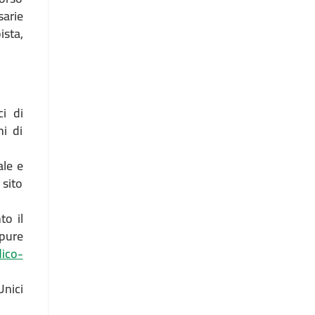
arie
ista,
i di
ni di
ale e
 sito
to il
pure
ico-
nici