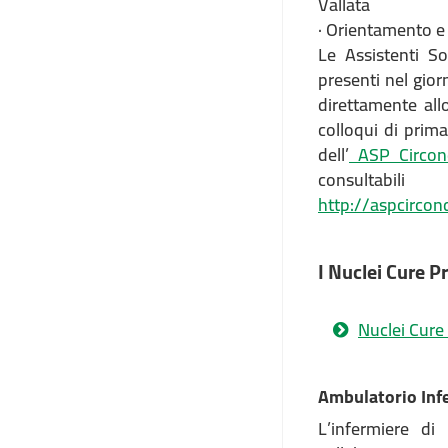
Vallata
· Orientamento e i
Le Assistenti So
presenti nel gior
direttamente allo
colloqui di prima
dell’
ASP Circond
consultabil
http://aspcircond
I Nuclei Cure P
Nuclei Cure
Ambulatorio Inf
L’infermiere di