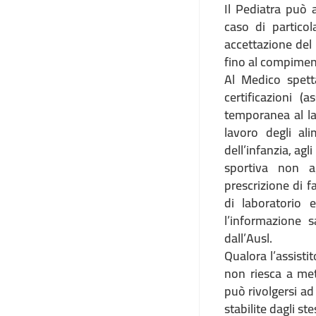
Il Pediatra può 
caso di particol
accettazione del 
fino al compimen
Al Medico spetta
certificazioni (
temporanea al la
lavoro degli ali
dell’infanzia, agl
sportiva non a
prescrizione di fa
di laboratorio 
l’informazione 
dall’Ausl.
Qualora l’assisti
non riesca a met
può rivolgersi ad
stabilite dagli ste