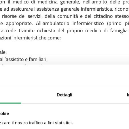
on il medico di medicina generale, nell’ambito delle pr
 ad assicurare l’assistenza generale infermieristica, ricono
e risorse dei servizi, della comunità e del cittadino stess
te appropriate. All'ambulatorio infermieristico (primo p
 accede tramite richiesta del proprio medico di famiglia
zioni infermieristiche come:
ale;
l’assistito e familiari:
i farmaci in fascia C);
catetere;
 integratori nei giorni di lunedì, mercoledì e venerdì
istenza domiciliare
erritoriali, inoltre, collaborano con i medici di famigli
Dettagli
nella presa in carico delle persone con malattie cron
diabete, bronco pneumopatia cronico ostruttiva, scomp
ookie
ndo un importante ruolo di educazione sanitaria per il sing
ifici di pazienti, raccordandosi costantemente con gli a
are il nostro traffico a fini statistici.