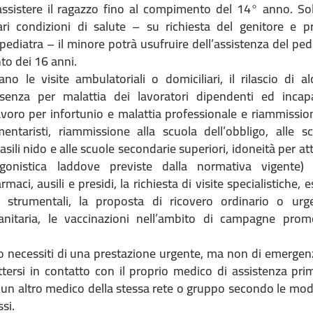
assistere il ragazzo fino al compimento del 14° anno. So
ari condizioni di salute – su richiesta del genitore e p
pediatra – il minore potrà usufruire dell’assistenza del ped
to dei 16 anni.
no le visite ambulatoriali o domiciliari, il rilascio di a
assenza per malattia dei lavoratori dipendenti ed incap
voro per infortunio e malattia professionale e riammissio
mentaristi, riammissione alla scuola dell’obbligo, alle s
i asili nido e alle scuole secondarie superiori, idoneità per att
gonistica laddove previste dalla normativa vigente) 
rmaci, ausili e presidi, la richiesta di visite specialistiche, 
e strumentali, la proposta di ricovero ordinario o urge
sanitaria, le vaccinazioni nell’ambito di campagne prom
to necessiti di una prestazione urgente, ma non di emergen
tersi in contatto con il proprio medico di assistenza pri
 un altro medico della stessa rete o gruppo secondo le mod
ssi.