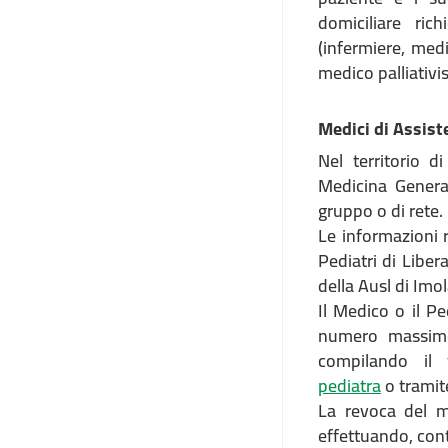
domiciliare ric
(infermiere, medi
medico palliativis
Medici di Assiste
Nel territorio 
Medicina General
gruppo o di rete.
Le informazioni r
Pediatri di Liber
della Ausl di Imol
Il Medico o il Pe
numero massimo 
compilando il
pediatra
o tramit
La revoca del m
effettuando, co