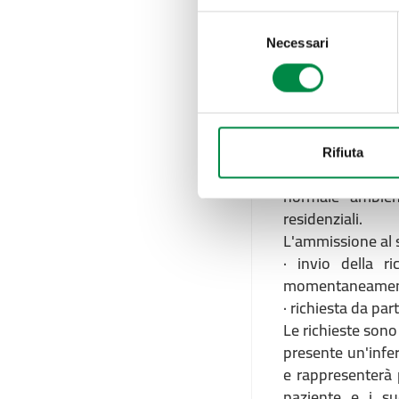
operatori per l’as
Selezione
L'ambulatorio in
Necessari
del
venerdì dalle 8 al
consenso
Assistenza domic
Il servizio di as
sanitaria, socio
cittadini che te
Rifiuta
raggiungere la 
normale ambient
residenziali.
L'ammissione al 
· invio della r
momentaneamente 
· richiesta da pa
Le richieste sono
presente un'infer
e rappresenterà p
paziente e i su