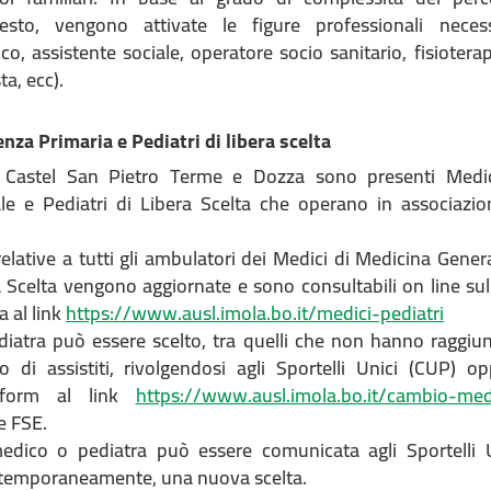
hiesto, vengono attivate le figure professionali necess
co, assistente sociale, operatore socio sanitario, fisioterap
ta, ecc).
nza Primaria e Pediatri di libera scelta
di Castel San Pietro Terme e Dozza sono presenti Medic
e e Pediatri di Libera Scelta che operano in associazio
elative a tutti gli ambulatori dei Medici di Medicina Gener
a Scelta vengono aggiornate e sono consultabili on line sul
a al link
https://www.ausl.imola.bo.it/medici-pediatri
diatra può essere scelto, tra quelli che non hanno raggiun
di assistiti, rivolgendosi agli Sportelli Unici (CUP) op
 form al link
https://www.ausl.imola.bo.it/cambio-med
e FSE.
edico o pediatra può essere comunicata agli Sportelli U
ntemporaneamente, una nuova scelta.