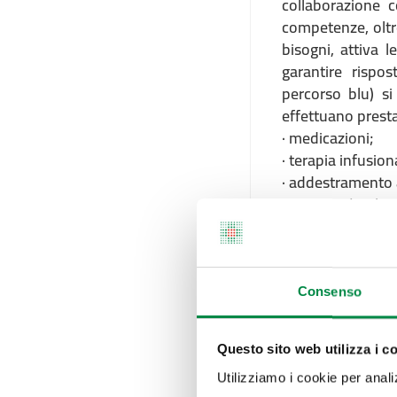
collaborazione c
competenze, oltre
bisogni, attiva l
garantire rispos
percorso blu) si
effettuano presta
· medicazioni;
· terapia infusion
· addestramento al
· iniezioni (esclus
· sostituzione di 
· distribuzione di
· attivazione ass
Gli infermieri t
Consenso
monitoraggio e 
complesse (es. 
Questo sito web utilizza i c
cardiaco), svolge
per target spec
Utilizziamo i cookie per analizz