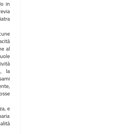
lo in
revia
iatra
lcune
acità
ne al
cuole
ività
, la
esami
nte,
osse
za, e
maria
alità