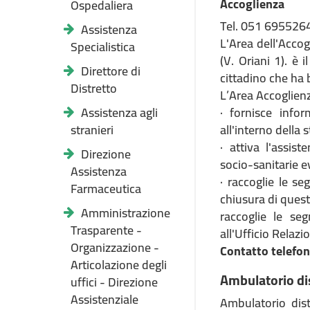
Accoglienza
Ospedaliera
Tel. 051 695526
Assistenza
L'Area dell'Accog
Specialistica
(V. Oriani 1). è 
Direttore di
cittadino che ha 
Distretto
L’Area Accoglien
Assistenza agli
· fornisce infor
stranieri
all'interno della 
· attiva l'assist
Direzione
socio-sanitarie e
Assistenza
· raccoglie le se
Farmaceutica
chiusura di quest
Amministrazione
raccoglie le segn
Trasparente -
all'Ufficio Relazi
Organizzazione -
Contatto telefo
Articolazione degli
Ambulatorio dis
uffici - Direzione
Assistenziale
Ambulatorio dist