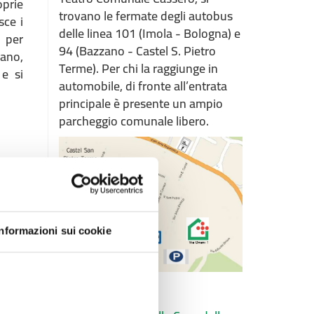
oprie
trovano le fermate degli autobus
sce i
delle linea 101 (Imola - Bologna) e
o per
94 (Bazzano - Castel S. Pietro
iano,
Terme). Per chi la raggiunge in
 e si
automobile, di fronte all’entrata
principale è presente un ampio
parcheggio comunale libero.
a nel
Informazioni sui cookie
iche
enso
olo e
ltri