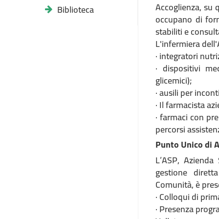
Accoglienza, su q
Biblioteca
occupano di forni
stabiliti e consult
L'infermiera dell'
· integratori nutr
· dispositivi me
glicemici);
· ausili per incon
· Il farmacista az
· farmaci con pre
percorsi assisten
Punto Unico di 
L’ASP, Azienda S
gestione diretta
Comunità, è prese
· Colloqui di pri
· Presenza progra