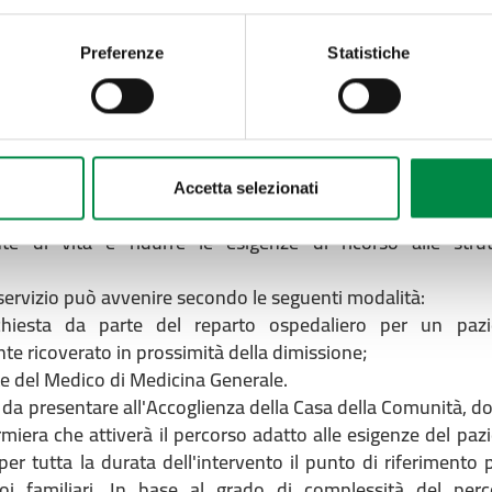
sistenza domiciliare.
fermieristico della Casa della Comunità è aperto dal lune
Preferenze
Statistiche
le 17 e il sabato mattina dalle 8 alle 13.
iliare
sistenza domiciliare garantisce al domicilio prestazioni di n
-assistenziale e socio-educativa. Le prestazioni sono rivo
mporaneamente o stabilmente sono fisicamente impossibilit
Accetta selezionati
Casa della Comunità, per consentire loro la permanenza
e di vita e ridurre le esigenze di ricorso alle strut
servizio può avvenire secondo le seguenti modalità:
ichiesta da parte del reparto ospedaliero per un pazi
ricoverato in prossimità della dimissione;
rte del Medico di Medicina Generale.
 da presentare all'Accoglienza della Casa della Comunità, d
miera che attiverà il percorso adatto alle esigenze del paz
er tutta la durata dell'intervento il punto di riferimento p
oi familiari. In base al grado di complessità del perc