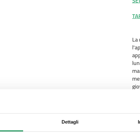
SE
TA
La 
l'a
app
lun
ma
me
gio
ve
Dettagli
Valuta questo sito:
RISPONDI AL QUESTIONA