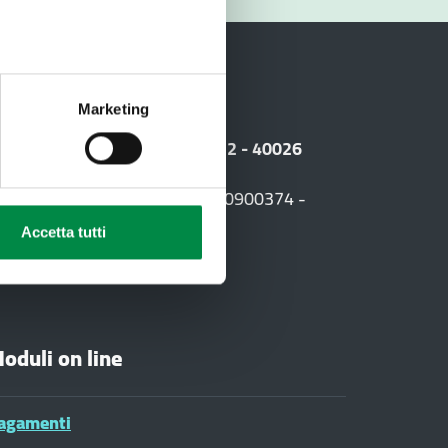
i
Marketing
 Sede legale: Viale Amendola, 2 - 40026
F. +39 0542 604013 - CF 90000900374 -
03
Accetta tutti
oduli on line
agamenti