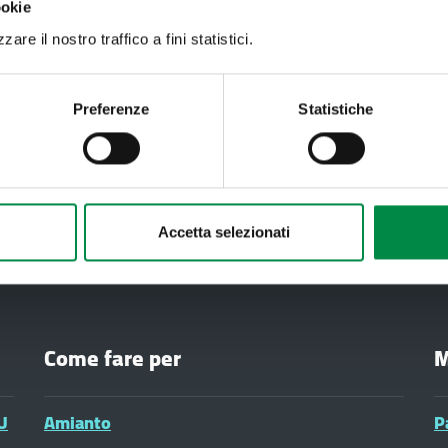
ookie
are il nostro traffico a fini statistici.
Recapiti e contatt
Preferenze
Statistiche
Azienda USL di Imola -
Imola
T. +39 0542 604111 - 
Partita IVA 007052712
Accetta selezionati
Come fare per
M
U
Amianto
P