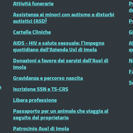
Attività funerarie
P
d
Assistenza ai minori con autismo e disturbi
autistici (ASD)
P
Cartelle Cliniche
G
AIDS - HIV e salute sessuale: l’impegno
A
quotidiano dell'Azienda Usl di Imola
q
Donazioni a favore dei servizi dell'Ausl di
N
Imola
F
Gravidanza e percorso nascita
S
e
Iscrizione SSN e TS-CRS
Libera professione
Passaporto per un animale che viaggia al
seguito del proprietario
Patrocinio Ausl di Imola