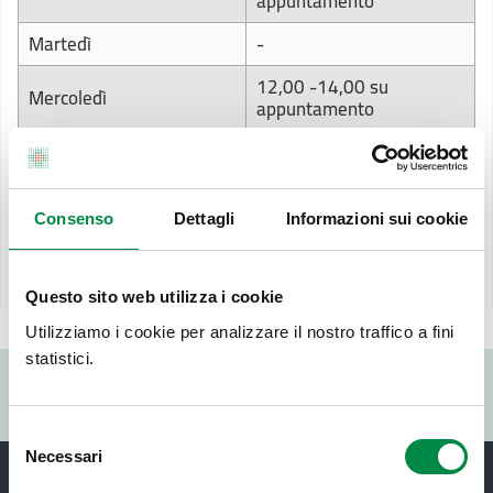
appuntamento
Martedì
-
12,00 -14,00 su
Mercoledì
appuntamento
Giovedì
-
15,00 -18,00 su
Venerdì
appuntamento
Consenso
Dettagli
Informazioni sui cookie
Studio informatizzato
gianluca.liberatore@medici.progetto-sole.it
Questo sito web utilizza i cookie
Utilizziamo i cookie per analizzare il nostro traffico a fini
statistici.
Valuta questo sito:
RISPONDI AL QUESTIONARIO
Selezione
Necessari
del
consenso