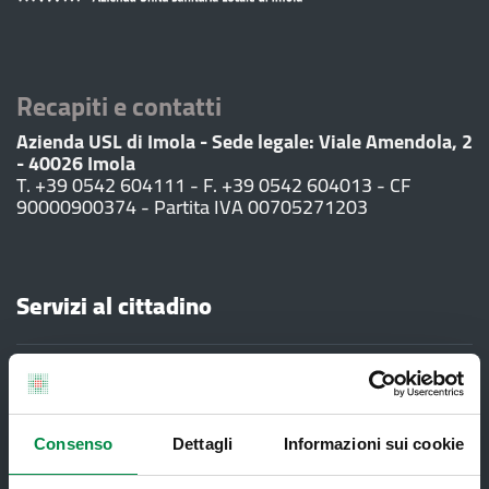
Recapiti e contatti
Azienda USL di Imola - Sede legale: Viale Amendola, 2
- 40026 Imola
T. +39 0542 604111 - F. +39 0542 604013 - CF
90000900374 - Partita IVA 00705271203
Servizi al cittadino
Ambulatori di Continuità Assistenziale
e CAU
Assistenza sanitaria all'estero -
Consenso
Dettagli
Informazioni sui cookie
Assistenza sanitaria transfrontaliera