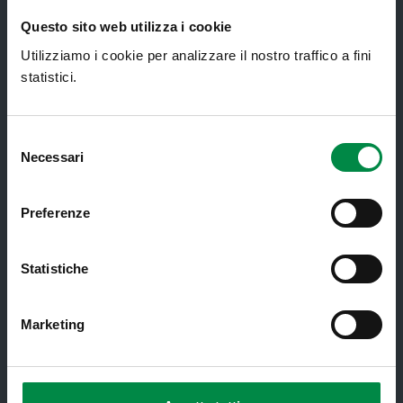
Consultorio Familiare
Questo sito web utilizza i cookie
Direzione Assistenza Farmaceutica
Utilizziamo i cookie per analizzare il nostro traffico a fini
Finanziamenti
statistici.
Lauree Professioni Sanitarie
Medici e Pediatri di Famiglia
Selezione
Necessari
del
Nucleo di Cure Primarie (NCP)
consenso
Punto Unico di Accesso integrato
Preferenze
sanitario e sociale (PUA)
Ritiro Referti
Statistiche
Sanità Pubblica
Screening oncologici
Marketing
SPID - Sistema Pubblico di Identità
Digitale