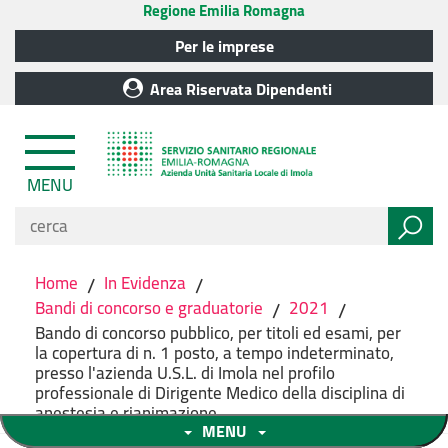
Regione Emilia Romagna
Per le imprese
Area Riservata Dipendenti
MENU
Home
/
In Evidenza
/
Bandi di concorso e graduatorie
/
2021
/
Bando di concorso pubblico, per titoli ed esami, per
la copertura di n. 1 posto, a tempo indeterminato,
presso l'azienda U.S.L. di Imola nel profilo
professionale di Dirigente Medico della disciplina di
anestesia e rianimazione.
MENU