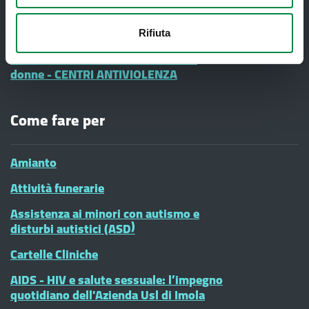
Informazione e Comunicazione
Vaccinazioni Infanzia
Rifiuta
#diciamoNo alla Violenza contro le
donne - CENTRI ANTIVIOLENZA
Come fare per
Amianto
Attività funerarie
Assistenza ai minori con autismo e
disturbi autistici (ASD)
Cartelle Cliniche
AIDS - HIV e salute sessuale: l’impegno
quotidiano dell'Azienda Usl di Imola