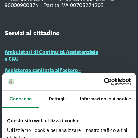
90000900374 - Partita IVA 00705271203
Servizi al cittadino
Ambulatori di Continuità Assistenziale
e CAU
Assistenza sanitaria all'estero -
Assistenza sanitaria transfrontaliera
Consultorio Familiare
Direzione Assistenza Farmaceutica
Consenso
Dettagli
Informazioni sui cookie
Finanziamenti
Lauree Professioni Sanitarie
Questo sito web utilizza i cookie
Utilizziamo i cookie per analizzare il nostro traffico a fini
Medici e Pediatri di Famiglia
statistici.