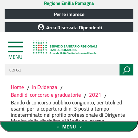
Regione Emilia Romagna
Per le imprese
Area Riservata Dipendenti
MENU
Home
/
In Evidenza
/
Bandi di concorso e graduatorie
/
2021
/
Bando di concorso pubblico congiunto, per titoli ed
esami, per la copertura di n. 3 posti a tempo
indeterminato nel profilo professionale di Dirigente
Medico della disciplina di Medicina Interna.
MENU