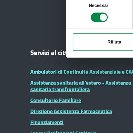
Necessari
del
consenso
Rifiuta
Servizi al cittadino
Ambulatori di Continuità Assistenziale e CA
Assistenza sanitaria all'estero - Assistenza
sanitaria transfrontaliera
Consultorio Familiare
Direzione Assistenza Farmaceutica
Finanziamenti