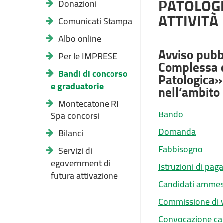
PATOLOGI
Donazioni
ATTIVITÀ
Comunicati Stampa
Albo online
Avviso pubbl
Per le IMPRESE
Complessa d
Bandi di concorso
Patologica» 
e graduatorie
nell’ambito
Montecatone RI
Bando
Spa concorsi
Domanda
Bilanci
Fabbisogno
Servizi di
egovernment di
Istruzioni di pa
futura attivazione
Candidati ammes
Commissione di 
Convocazione ca