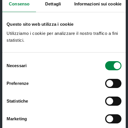
Ambulatori di Continuità Assistenziale
Consenso
Dettagli
Informazioni sui cookie
e CAU
Assistenza sanitaria all'estero -
Assistenza sanitaria transfrontaliera
Questo sito web utilizza i cookie
Consultorio Familiare
Utilizziamo i cookie per analizzare il nostro traffico a fini
statistici.
Direzione Assistenza Farmaceutica
Finanziamenti
Selezione
Lauree Professioni Sanitarie
Necessari
del
consenso
Medici e Pediatri di Famiglia
Preferenze
Nucleo di Cure Primarie (NCP)
Punto Unico di Accesso integrato
Statistiche
sanitario e sociale (PUA)
Ritiro Referti
Marketing
Sanità Pubblica