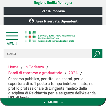
Regione Emilia Romagna
Per le imprese
Area Riservata Dipendenti
MENU
Home
/
In Evidenza
/
Bandi di concorso e graduatorie
/
2024
/
Concorso pubblico, per titoli ed esami, per la
copertura di n. 1 posto a tempo indeterminato, nel
profilo professionale di Dirigente medico della
disciplina di Psichiatria per le esigenze dell’Azienda
USL di Imola
MENU