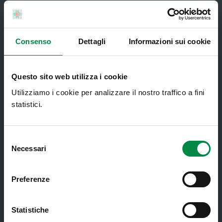
Servizi al cittadino
Consenso
Dettagli
Informazioni sui cookie
Ambulatori di Continuità Assistenziale
Questo sito web utilizza i cookie
e CAU
Utilizziamo i cookie per analizzare il nostro traffico a fini
Assistenza sanitaria all'estero -
statistici.
Assistenza sanitaria transfrontaliera
Consultorio Familiare
Selezione
Direzione Assistenza Farmaceutica
Necessari
del
consenso
Finanziamenti
Preferenze
Lauree Professioni Sanitarie
Medici e Pediatri di Famiglia
Statistiche
Nucleo di Cure Primarie (NCP)