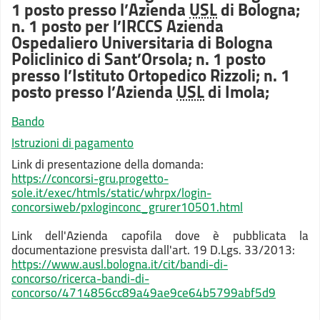
1 posto presso l’Azienda
USL
di Bologna;
n. 1 posto per l’IRCCS Azienda
Ospedaliero Universitaria di Bologna
Policlinico di Sant’Orsola; n. 1 posto
presso l’Istituto Ortopedico Rizzoli; n. 1
posto presso l’Azienda
USL
di Imola;
Bando
Istruzioni di pagamento
Link di presentazione della domanda:
https://concorsi-gru.progetto-
sole.it/exec/htmls/static/whrpx/login-
concorsiweb/pxloginconc_grurer10501.html
Link dell'Azienda capofila dove è pubblicata la
documentazione presvista dall'art. 19 D.Lgs. 33/2013:
https://www.ausl.bologna.it/cit/bandi-di-
concorso/ricerca-bandi-di-
concorso/4714856cc89a49ae9ce64b5799abf5d9