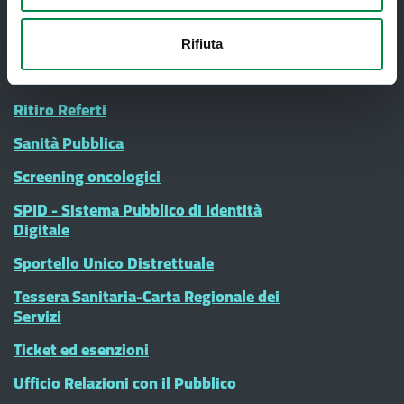
Nucleo di Cure Primarie (NCP)
Rifiuta
Punto Unico di Accesso integrato
sanitario e sociale (PUA)
Ritiro Referti
Sanità Pubblica
Screening oncologici
SPID - Sistema Pubblico di Identità
Digitale
Sportello Unico Distrettuale
Tessera Sanitaria-Carta Regionale dei
Servizi
Ticket ed esenzioni
Ufficio Relazioni con il Pubblico