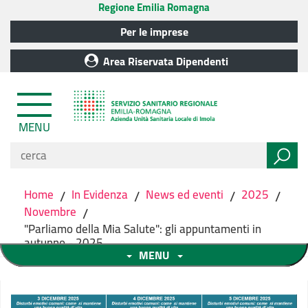
Regione Emilia Romagna
Per le imprese
Area Riservata Dipendenti
MENU
Home
/
In Evidenza
/
News ed eventi
/
2025
/
Novembre
/
"Parliamo della Mia Salute": gli appuntamenti in
autunno - 2025
MENU