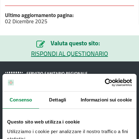
Ultimo aggiornamento pagina:
02 Dicembre 2025
Valuta questo sito:
RISPONDI AL QUESTIONARIO
Consenso
Dettagli
Informazioni sui cookie
Recapiti e contatti
Questo sito web utilizza i cookie
Azienda USL di Imola - Sede legale: Viale Amendola, 2
- 40026 Imola
Utilizziamo i cookie per analizzare il nostro traffico a fini
T. +39 0542 604111 - F. +39 0542 604013 - CF
statistici.