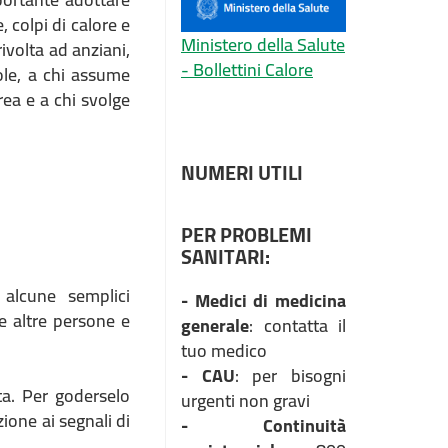
 colpi di calore e
Ministero della Salute
rivolta ad anziani,
- Bollettini Calore
ole, a chi assume
ea e a chi svolge
NUMERI UTILI
PER PROBLEMI
SANITARI:
 alcune semplici
- Medici di medicina
le altre persone e
generale
: contatta il
tuo medico
- CAU
: per bisogni
rta. Per goderselo
urgenti non gravi
ione ai segnali di
- Continuità