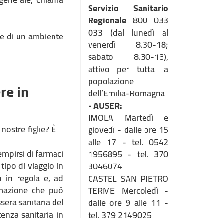
Servizio Sanitario
Regionale
800 033
033 (dal lunedì al
e e di un ambiente
venerdì 8.30-18;
sabato 8.30-13),
attivo per tutta la
popolazione
re in
dell’Emilia-Romagna
- AUSER:
IMOLA Martedì e
 nostre figlie? È
giovedì - dalle ore 15
alle 17 - tel. 0542
empirsi di farmaci
1956895 - tel. 370
tipo di viaggio in
3046074
o in regola e, ad
CASTEL SAN PIETRO
ormazione che può
TERME Mercoledì -
sera sanitaria del
dalle ore 9 alle 11 -
enza sanitaria in
tel. 379 2149025