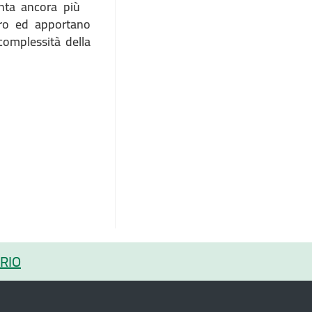
enta ancora più
ero ed apportano
 complessità della
RIO