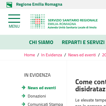
Regione Emilia Romagna
MENU
CHI SIAMO
REPARTI E SERVIZI
/
/
/
Home
In Evidenza
News ed eventi
2
IN EVIDENZA
Come contr
disidrataz
News ed eventi
Donazioni
Le elevate tempe
Comunicati Stampa
per le persone p