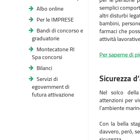
semplici comporta
Albo online
altri disturbi leg
Per le IMPRESE
bambini, persone
Bandi di concorso e
farmaci che poss
graduatorie
attività lavorativ
Montecatone RI
Per saperne di pi
Spa concorsi
Bilanci
Sicurezza d
Servizi di
egovernment di
Nel solco della
futura attivazione
attenzioni per vi
l’ambiente marin
Con la bella stag
davvero, però, se
sicurezza.