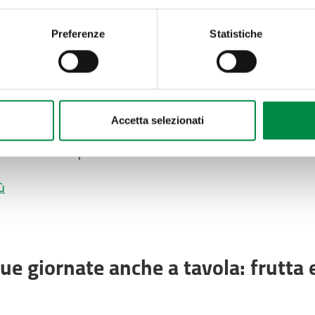
Preferenze
Statistiche
 con gli animali: consigli utili
rtire in vacanza con il proprio animale? È una domanda ch
do arriva il momento di organizzare un viaggio. Gli anim
tacolo alla vacanza, ma è importante pianificare con
Accetta selezionati
spettare alcune regole fondamentali per garantire il lor
za con le altre persone.
ù
tue giornate anche a tavola: frutta 