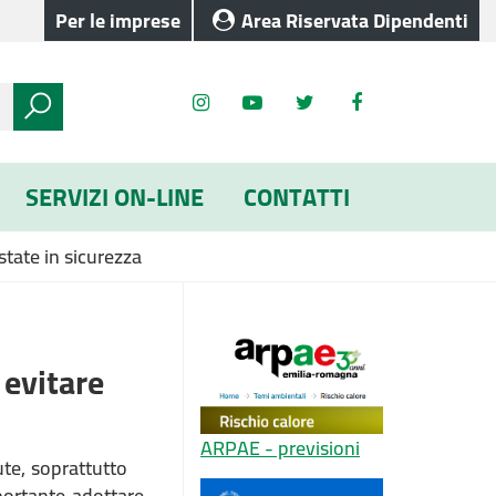
Per le imprese
Area Riservata Dipendenti
SERVIZI ON-LINE
CONTATTI
estate in sicurezza
 evitare
ARPAE - previsioni
te, soprattutto
portante adottare