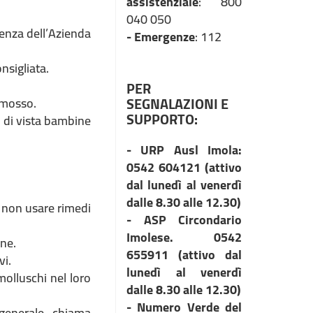
assistenziale
: 800
040 050
genza dell’Azienda
- Emergenze
: 112
nsigliata.
PER
SEGNALAZIONI E
 mosso.
SUPPORTO:
i di vista bambine
-
URP Ausl Imola:
0542 604121 (
attivo
dal lunedì al venerdì
dalle 8.30 alle 12.30)
 e non usare rimedi
- ASP Circondario
Imolese. 0542
one.
655911 (attivo dal
vi.
lunedì al venerdì
 molluschi nel loro
dalle 8.30 alle 12.30)
- Numero Verde del
 generale, chiama