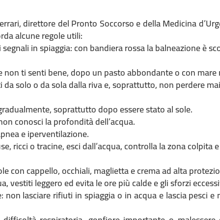
Ferrari, direttore del Pronto Soccorso e della Medicina d’Ur
rda alcune regole utili:
 segnali in spiaggia: con bandiera rossa la balneazione è sco
 se non ti senti bene, dopo un pasto abbondante o con mare
i da solo o da sola dalla riva e, soprattutto, non perdere ma
gradualmente, soprattutto dopo essere stato al sole.
 non conosci la profondità dell’acqua.
pnea e iperventilazione.
e, ricci o tracine, esci dall’acqua, controlla la zona colpita
sole con cappello, occhiali, maglietta e crema ad alta protezi
, vestiti leggero ed evita le ore più calde e gli sforzi eccessi
: non lasciare rifiuti in spiaggia o in acqua e lascia pesci e
 difficoltà respiratoria, gonfiore importante o malessere