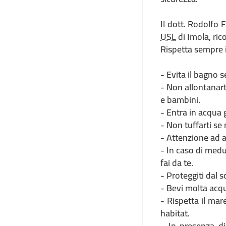
Il dott. Rodolfo 
USL
di Imola, rico
Rispetta sempre i
- Evita il bagno
- Non allontanart
e bambini.
- Entra in acqua 
- Non tuffarti se
- Attenzione ad a
- In caso di medus
fai da te.
- Proteggiti dal 
- Bevi molta acqua
- Rispetta il mare
habitat.
- In presenza di