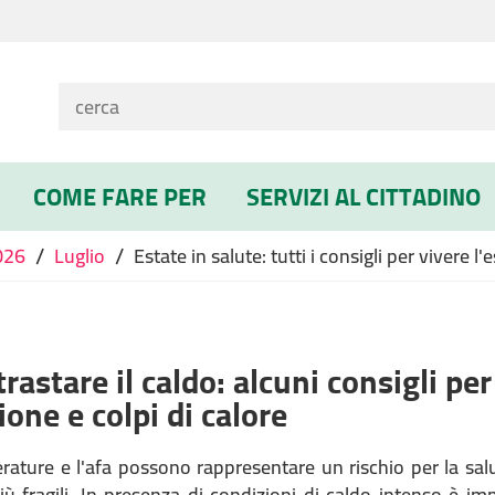
COME FARE PER
SERVIZI AL CITTADINO
/
/
026
Luglio
Estate in salute: tutti i consigli per vivere l'
astare il caldo: alcuni consigli per
ione e colpi di calore
rature e l'afa possono rappresentare un rischio per la salu
iù fragili. In presenza di condizioni di caldo intenso è im