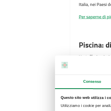
Italia, nei Paesi
Per saperne di pi
Piscina: d
Un tuffo in pisci
quando raggiunge
attenzione ad alc
infatti essere pr
accidentale di ac
Consenso
vasca.
Questo sito web utilizza i c
Per saperne di pi
Utilizziamo i cookie per analizz