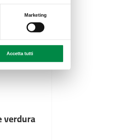
Marketing
e molte persone
ali da compagnia
 attenzione gli
Accetta tutti
o benessere e una
e verdura