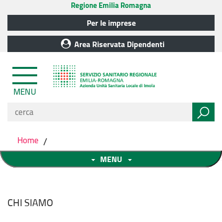
Regione Emilia Romagna
Per le imprese
Area Riservata Dipendenti
MENU
Home
/
MENU
CHI SIAMO