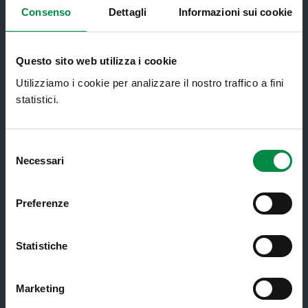
Ambulatori di Continuità Assistenziale
Consenso
Dettagli
Informazioni sui cookie
e CAU
Assistenza sanitaria all'estero -
Assistenza sanitaria transfrontaliera
Questo sito web utilizza i cookie
Utilizziamo i cookie per analizzare il nostro traffico a fini
Consultorio Familiare
statistici.
Direzione Assistenza Farmaceutica
Finanziamenti
Selezione
Lauree Professioni Sanitarie
Necessari
del
consenso
Medici e Pediatri di Famiglia
Preferenze
Nucleo di Cure Primarie (NCP)
Punto Unico di Accesso integrato
Statistiche
sanitario e sociale (PUA)
Ritiro Referti
Marketing
Sanità Pubblica