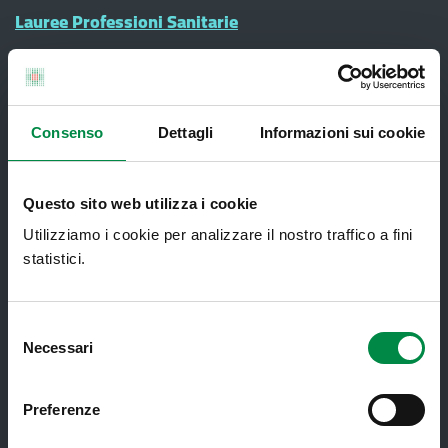
Lauree Professioni Sanitarie
Medici e Pediatri di Famiglia
Nucleo di Cure Primarie (NCP)
Punto Unico di Accesso integrato
Consenso
Dettagli
Informazioni sui cookie
sanitario e sociale (PUA)
Ritiro Referti
Questo sito web utilizza i cookie
Sanità Pubblica
Utilizziamo i cookie per analizzare il nostro traffico a fini
Screening oncologici
statistici.
SPID - Sistema Pubblico di Identità
Digitale
Selezione
Necessari
del
Sportello Unico Distrettuale
consenso
Tessera Sanitaria-Carta Regionale dei
Preferenze
Servizi