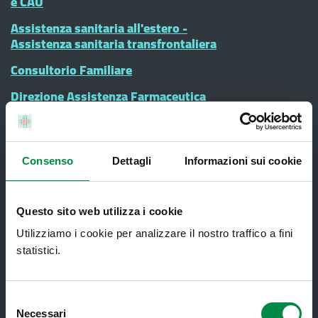
e CAU
Assistenza sanitaria all'estero -
Assistenza sanitaria transfrontaliera
Consultorio Familiare
Direzione Assistenza Farmaceutica
Finanziamenti
Lauree Professioni Sanitarie
Consenso
Dettagli
Informazioni sui cookie
Medici e Pediatri di Famiglia
Nucleo di Cure Primarie (NCP)
Questo sito web utilizza i cookie
Punto Unico di Accesso integrato
Utilizziamo i cookie per analizzare il nostro traffico a fini
sanitario e sociale (PUA)
statistici.
Ritiro Referti
Sanità Pubblica
Selezione
Necessari
del