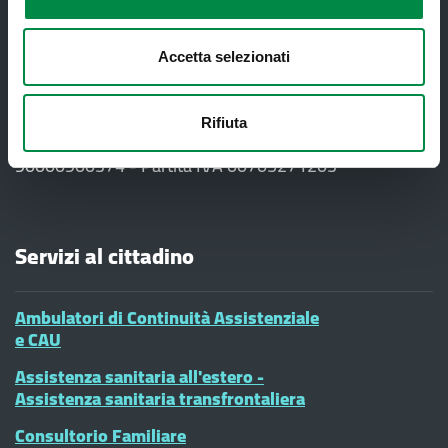
Accetta selezionati
Recapiti e contatti
Azienda USL di Imola - Sede legale: Viale Amendola, 2
- 40026 Imola
Rifiuta
T. +39 0542 604111 - F. +39 0542 604013 - CF
90000900374 - Partita IVA 00705271203
Servizi al cittadino
Ambulatori di Continuità Assistenziale
e CAU
Assistenza sanitaria all'estero -
Assistenza sanitaria transfrontaliera
Consultorio Familiare