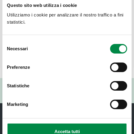
Questo sito web utilizza i cookie
D) Beni economali non ricompresi nelle precedenti
Utilizziamo i cookie per analizzare il nostro traffico a fini
categorie
statistici.
torna alla pagina COME DONARE
Selezione
Necessari
del
Ultimo aggiornamento pagina:
consenso
12 Aprile 2019
Preferenze
Valuta questo sito:
Statistiche
RISPONDI AL QUESTIONARIO
Marketing
Accetta tutti