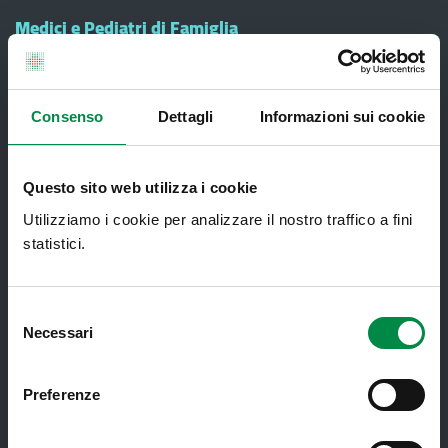
Medici e Pediatri di Famiglia
Nucleo di Cure Primarie (NCP)
Punto Unico di Accesso integrato
sanitario e sociale (PUA)
Consenso
Dettagli
Informazioni sui cookie
Ritiro Referti
Questo sito web utilizza i cookie
Sanità Pubblica
Utilizziamo i cookie per analizzare il nostro traffico a fini
Screening oncologici
statistici.
SPID - Sistema Pubblico di Identità
Digitale
Selezione
Sportello Unico Distrettuale
Necessari
del
Tessera Sanitaria-Carta Regionale dei
consenso
Servizi
Preferenze
Ticket ed esenzioni