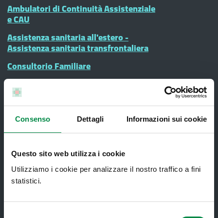
Ambulatori di Continuità Assistenziale
e CAU
Assistenza sanitaria all'estero -
Assistenza sanitaria transfrontaliera
Consultorio Familiare
Direzione Assistenza Farmaceutica
Finanziamenti
Lauree Professioni Sanitarie
Consenso
Dettagli
Informazioni sui cookie
Medici e Pediatri di Famiglia
Nucleo di Cure Primarie (NCP)
Questo sito web utilizza i cookie
Utilizziamo i cookie per analizzare il nostro traffico a fini
Punto Unico di Accesso integrato
statistici.
sanitario e sociale (PUA)
Ritiro Referti
Selezione