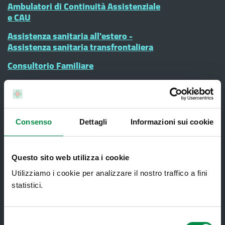
Ambulatori di Continuità Assistenziale
e CAU
Assistenza sanitaria all'estero -
Assistenza sanitaria transfrontaliera
Consultorio Familiare
Direzione Assistenza Farmaceutica
Finanziamenti
Lauree Professioni Sanitarie
Consenso
Dettagli
Informazioni sui cookie
Medici e Pediatri di Famiglia
Nucleo di Cure Primarie (NCP)
Questo sito web utilizza i cookie
Punto Unico di Accesso integrato
Utilizziamo i cookie per analizzare il nostro traffico a fini
sanitario e sociale (PUA)
statistici.
Ritiro Referti
Selezione