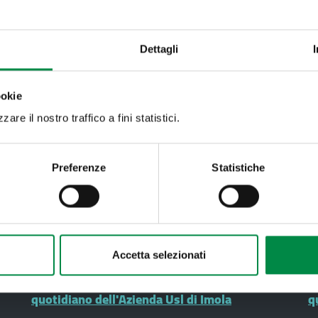
T. +39 0542 604111 - 
Partita IVA 007052712
Dettagli
ookie
Come fare per
M
are il nostro traffico a fini statistici.
U
Amianto
P
Preferenze
Statistiche
Attività funerarie
P
d
Assistenza ai minori con autismo e disturbi
autistici (ASD)
P
Cartelle Cliniche
G
Accetta selezionati
AIDS - HIV e salute sessuale: l’impegno
A
quotidiano dell'Azienda Usl di Imola
q