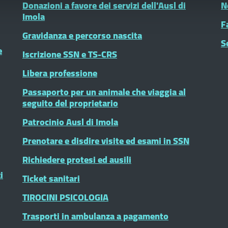
Donazioni a favore dei servizi dell'Ausl di
N
Imola
F
Gravidanza e percorso nascita
S
e
Iscrizione SSN e TS-CRS
Libera professione
Passaporto per un animale che viaggia al
seguito del proprietario
Patrocinio Ausl di Imola
Prenotare e disdire visite ed esami in SSN
Richiedere protesi ed ausili
i
Ticket sanitari
TIROCINI PSICOLOGIA
Trasporti in ambulanza a pagamento