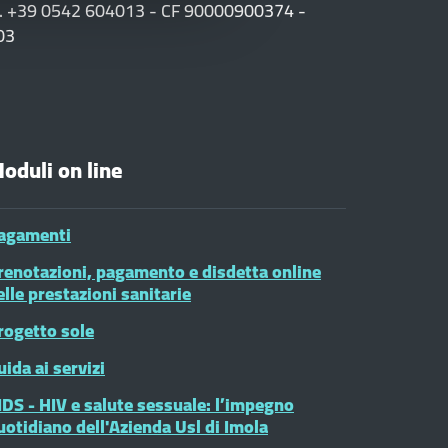
F. +39 0542 604013 - CF 90000900374 -
03
oduli on line
agamenti
renotazioni, pagamento e disdetta online
elle prestazioni sanitarie
rogetto sole
uida ai servizi
IDS - HIV e salute sessuale: l’impegno
uotidiano dell'Azienda Usl di Imola