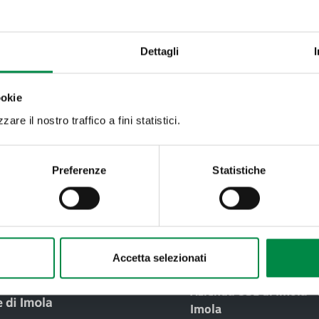
e:
bbraio
Marzo
Aprile
Maggio
Giugno
Luglio
Dicembre
Dettagli
ookie
mento pagina:
are il nostro traffico a fini statistici.
022
Preferenze
Statistiche
Valuta questo sito:
RISPONDI AL QUESTIONA
Recapiti e contatt
Accetta selezionati
Azienda USL di Imola -
Imola