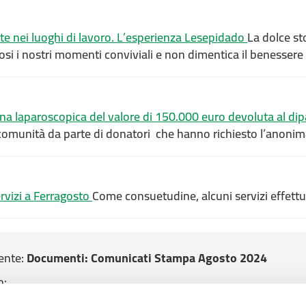
e nei luoghi di lavoro. L’esperienza Lesepidado
La dolce st
osi i nostri momenti conviviali e non dimentica il benessere
a laparoscopica del valore di 150.000 euro devoluta al dip
 comunità da parte di donatori che hanno richiesto l’anoni
ervizi a Ferragosto
Come consuetudine, alcuni servizi effettu
ente:
Documenti
: Comunicati Stampa Agosto 2024
o:
2024