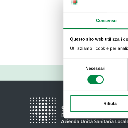
Seleziona mes
Gennaio
Fe
Novembre
Consenso
Questo sito web utilizza i c
Ultimo aggiorna
Utilizziamo i cookie per analizz
28 Settembre 2
Selezione
Necessari
del
consenso
Rifiuta