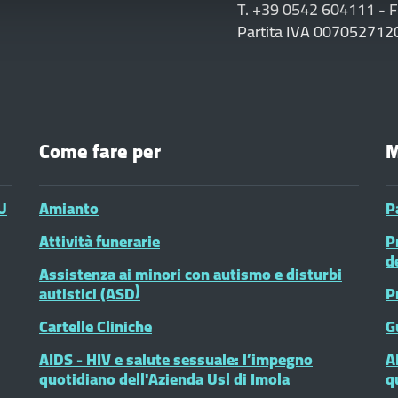
T. +39 0542 604111 - 
Partita IVA 007052712
Come fare per
M
U
Amianto
P
Attività funerarie
P
d
Assistenza ai minori con autismo e disturbi
autistici (ASD)
P
Cartelle Cliniche
G
AIDS - HIV e salute sessuale: l’impegno
A
quotidiano dell'Azienda Usl di Imola
q