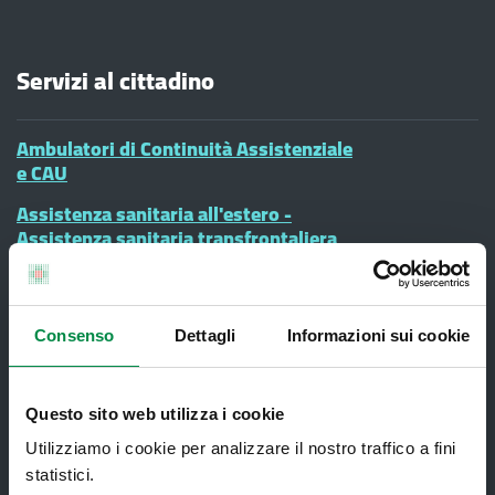
Servizi al cittadino
Ambulatori di Continuità Assistenziale
e CAU
Assistenza sanitaria all'estero -
Assistenza sanitaria transfrontaliera
Consultorio Familiare
Direzione Assistenza Farmaceutica
Consenso
Dettagli
Informazioni sui cookie
Finanziamenti
Lauree Professioni Sanitarie
Questo sito web utilizza i cookie
Medici e Pediatri di Famiglia
Utilizziamo i cookie per analizzare il nostro traffico a fini
Nucleo di Cure Primarie (NCP)
statistici.