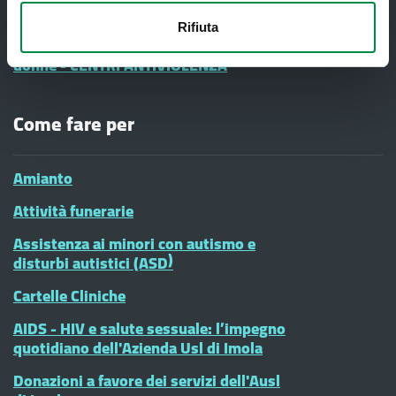
Vaccinazioni Infanzia
Rifiuta
#diciamoNo alla Violenza contro le
donne - CENTRI ANTIVIOLENZA
Come fare per
Amianto
Attività funerarie
Assistenza ai minori con autismo e
disturbi autistici (ASD)
Cartelle Cliniche
AIDS - HIV e salute sessuale: l’impegno
quotidiano dell'Azienda Usl di Imola
Donazioni a favore dei servizi dell'Ausl